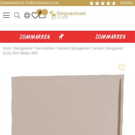
(10265)
SOMMARDUN FRÅN ENGMO DUN
LOGGA IN
0
.
.
.
.
Hem
/
Sänggavlar
/
Varumärken
/
Jensen Sänggavlar
/
Jensen Sänggavel
Cozy Slim Beige 483