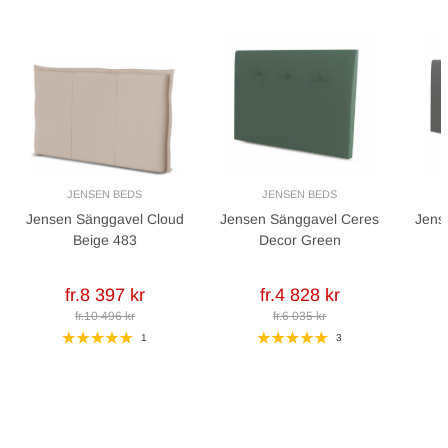
JENSEN BEDS
JENSEN BEDS
Jensen Sänggavel Cloud
Jensen Sänggavel Ceres
Jens
Beige 483
Decor Green
fr.8 397 kr
fr.4 828 kr
fr.10 496 kr
fr.6 035 kr
1
3