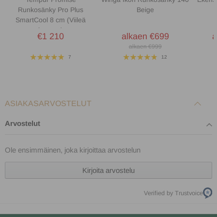
seuraa kehosi muotoja ja antaa ilman kiertää, mikä tarkoittaa, että
Runkosänky Pro Plus
Beige
nukut aina oikeassa lämpötilassa. Kaksinkertaiset
SmartCool 8 cm (Viileä
jousitusjärjestelmät yhdistettynä luonnolliseen täytteeseen,
kangas)
kaksinkertainen joustava venytyskangas ja vahva, vakaa runko
€1 210
alkaen €699
a
tekevät siitä, ettet edes huomaa, kun kumppanisi kääntyy yöllä.
alkaen €999
7
12
ASIAKASARVOSTELUT
Arvostelut
Ole ensimmäinen, joka kirjoittaa arvostelun
Kirjoita arvostelu
Verified by Trustvoice