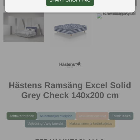
Hästens Ramsäng Excel Solid
Grey Check 140x200 cm
Johtavat brändit
Asiantuntijan mielipide
Asiakasarvostelut
Toimitusaika
Vejledning Vælg korrekt
Maksaminen ja kotiinkuljetus