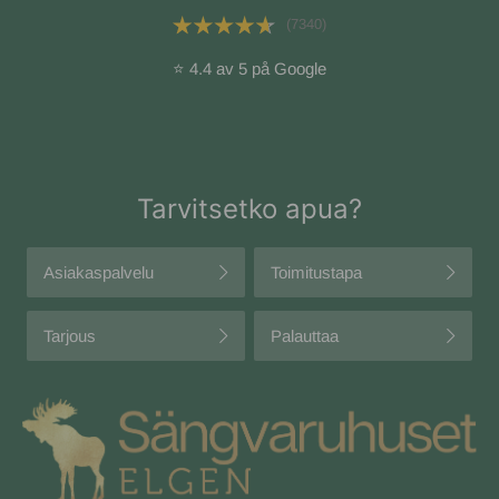
(7340)
⭐ 4.4 av 5 på Google
Tarvitsetko apua?
Asiakaspalvelu
Toimitustapa
Tarjous
Palauttaa