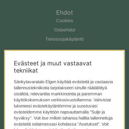
Ehdot
Cookies
Ostoehdot
Tietosuojakäytäntö
Ota yhteyttä
Evästeet ja muut vastaavat
Meistä
tekniikat
Asiakaspalvelu
Tarjous
Sänkytavaratalo Elgen käyttää evästeitä ja vastaavia
tallennustekniikoita tarjotakseen sinulle räätälöityä
Kauppa Tukholmassa
sisältöä, relevanttia markkinointia ja paremman
käyttökokemuksen verkkosivustollamme. Vahvistat
Seuraa meitä
lukeneesi evästekäytäntömme ja suostuvasi
evästeidemme käyttöön napsauttamalla "Sulje ja
Instagram
hyväksy". Voit itse milloin tahansa hallita tallennettuja
evästeitä selaimessasi kohdassa "Asetukset". Voit