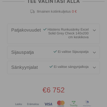
TEE VALINTASI ALLA
Ilmainen kotiinkuljetus
0 €
Patjakovuudet
Hästens Runkusänky Excel
Solid Grey Check 140x200
cm keskikova
Sijauspatja
Ei valitse Sijauspatja
Sänkyynjalat
Ei valitse sängynjalkoja
€6 752