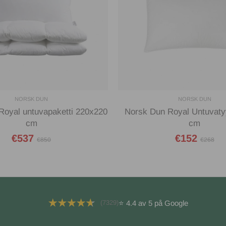
NORSK DUN
NORSK DUN
Royal untuvapaketti 220x220
Norsk Dun Royal Untuvat
cm
cm
€537
€152
€850
€268
(7329)
⭐ 4.4 av 5 på Google