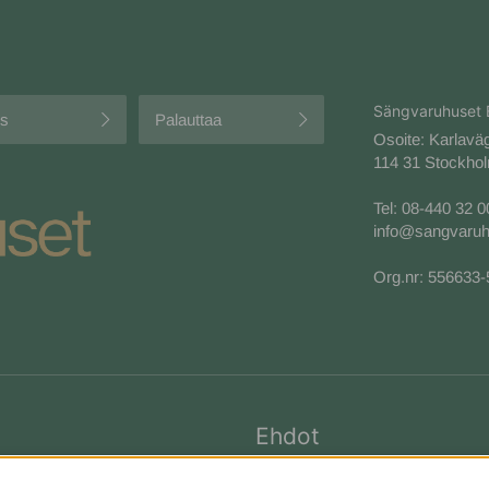
Sängvaruhuset 
us
Palauttaa
Osoite: Karlavä
114 31 Stockhol
Tel:
08-440 32 0
info@sangvaruh
Org.nr: 556633
Ehdot
Cookies