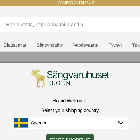
KAMPANJA TEMPUR
Sijauspatjat
Sängynpääty
Vuodevaatte
Tyynyt
Täki
Hi and Welcome!
Select your shipping country
Sweden
START SHOPPING