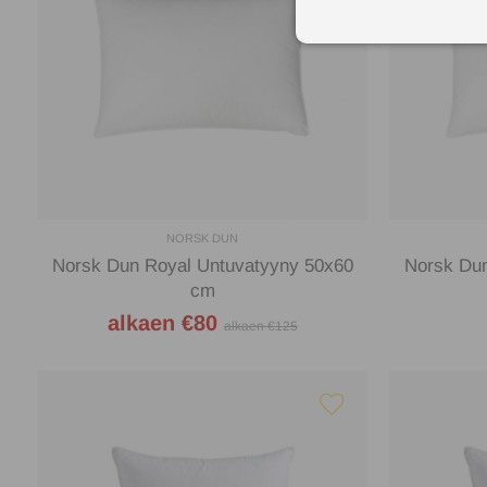
NORSK DUN
Norsk Dun Royal Untuvatyyny 50x60
Norsk Dun
cm
alkaen €80
alkaen €125