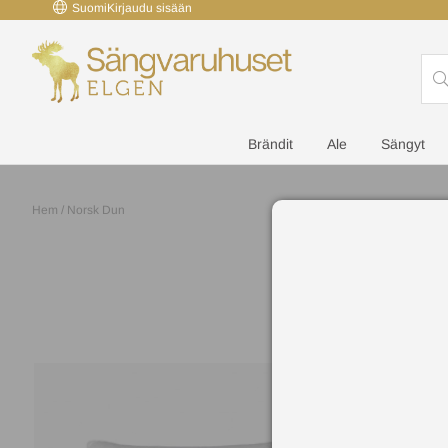
Suomi
Kirjaudu sisään
Brändit
Ale
Sängyt
Hem
/
Norsk Dun