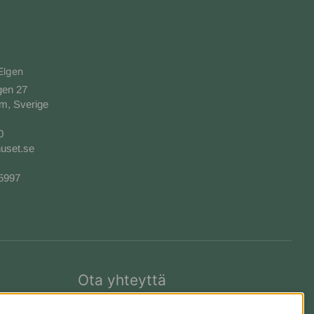
Elgen
gen 27
m, Sverige
0
uset.se
-5997
Ota yhteyttä
Meistä