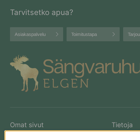
Tarvitsetko apua?
Asiakaspalvelu
Toimitustapa
Tarjo
Omat sivut
Tietoja
Kirjaudu sisään
Rabattkoder