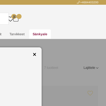
+4684403200
0
.
.
.
.
t
Tarvikkeet
Sänkyale
7
tuotteet
Lajittele