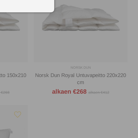
NORSK DUN
tto 150x210
Norsk Dun Royal Untuvapeitto 220x220
cm
alkaen €268
 €268
alkaen €412