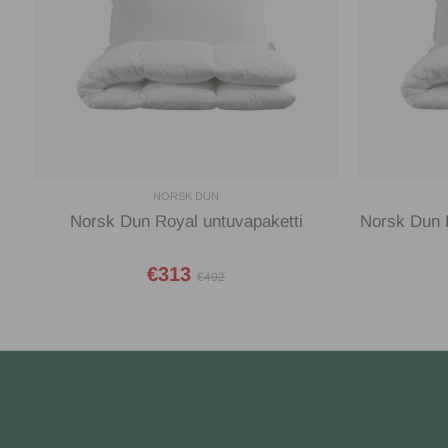
NORSK DUN
Norsk Dun Royal untuvapaketti
Norsk Dun 
€313
€492