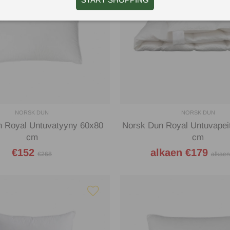
NORSK DUN
NORSK DUN
 Royal Untuvatyyny 60x80
Norsk Dun Royal Untuvapei
cm
cm
€152
alkaen €179
€268
alkaen