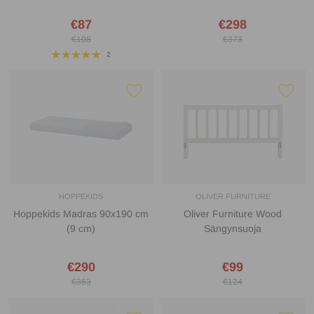
€87
€298
€108
€373
2
HOPPEKIDS
OLIVER FURNITURE
Hoppekids Madras 90x190 cm
Oliver Furniture Wood
(9 cm)
Sängynsuoja
€290
€99
€363
€124