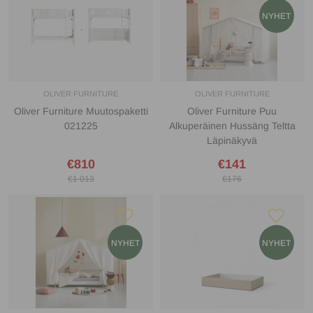
OLIVER FURNITURE
OLIVER FURNITURE
Oliver Furniture Muutospaketti
Oliver Furniture Puu
021225
Alkuperäinen Hussäng Teltta
Läpinäkyvä
€810
€141
€1 013
€176