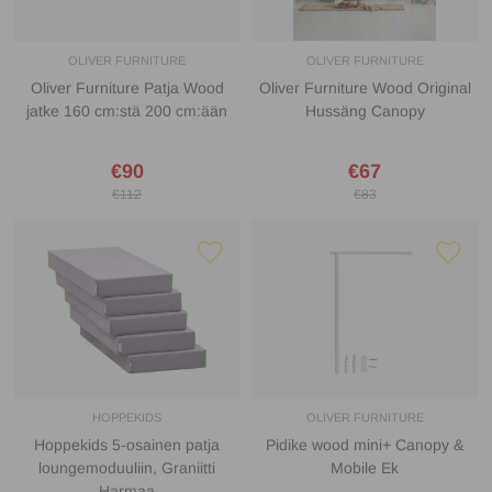
OLIVER FURNITURE
OLIVER FURNITURE
Oliver Furniture Patja Wood
Oliver Furniture Wood Original
jatke 160 cm:stä 200 cm:ään
Hussäng Canopy
€90
€67
€112
€83
HOPPEKIDS
OLIVER FURNITURE
Hoppekids 5-osainen patja
Pidike wood mini+ Canopy &
loungemoduuliin, Graniitti
Mobile Ek
Harmaa