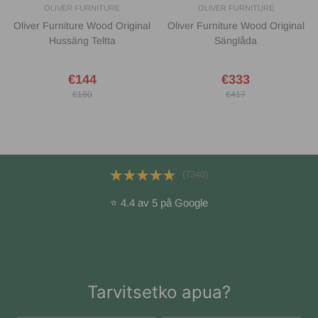
OLIVER FURNITURE
OLIVER FURNITURE
Oliver Furniture Wood Original
Oliver Furniture Wood Original
Hussäng Teltta
Sänglåda
€144
€333
€180
€417
(7340)
⭐ 4.4 av 5 på Google
Tarvitsetko apua?