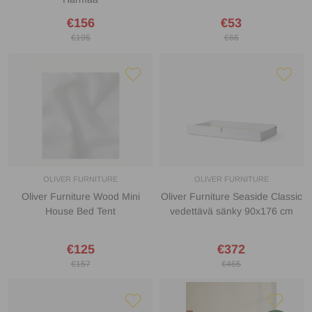
€156
€53
€195
€66
OLIVER FURNITURE
OLIVER FURNITURE
Oliver Furniture Wood Mini
Oliver Furniture Seaside Classic
House Bed Tent
vedettävä sänky 90x176 cm
€125
€372
€157
€465