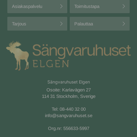
Asiakaspalvelu
Toimitustapa
Tarjous
Palauttaa
Sängvaruhuset Elgen
Osoite: Karlavägen 27
114 31 Stockholm, Sverige
Tel:
08-440 32 00
info@sangvaruhuset.se
Org.nr: 556633-5997