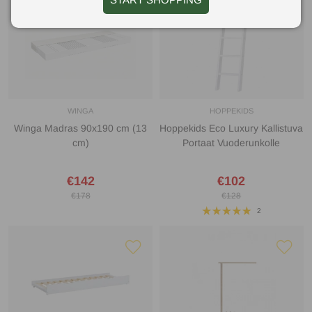
WINGA
HOPPEKIDS
Winga Madras 90x190 cm (13
Hoppekids Eco Luxury Kallistuva
cm)
Portaat Vuoderunkolle
€142
€102
€178
€128
2