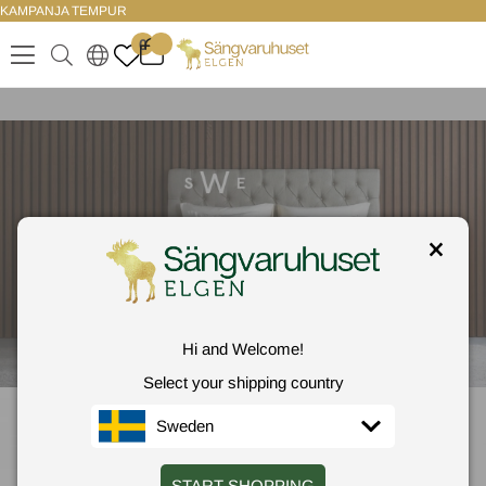
KAMPANJA TEMPUR
KIRJAUDU SISÄÄN
0
.
.
.
.
Hi and Welcome!
Select your shipping country
Sweden
START SHOPPING