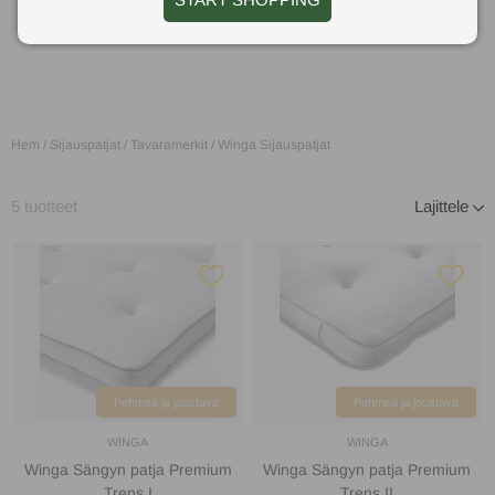
Winga Sijauspatjat
Hem
/
Sijauspatjat
/
Tavaramerkit
/
Winga Sijauspatjat
5
tuotteet
Lajittele
Pehmeä ja joustava
Pehmeä ja joustava
WINGA
WINGA
Winga Sängyn patja Premium
Winga Sängyn patja Premium
Trens I
Trens II