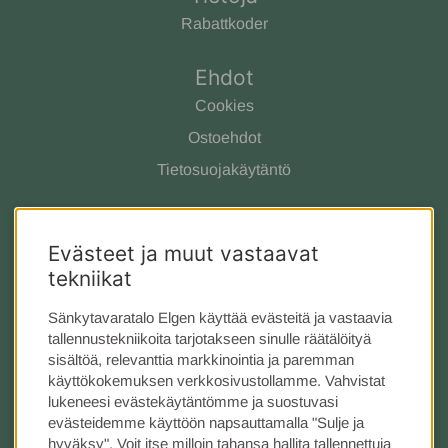
Rabattkoder
Ehdot
Cookies
Ostoehdot
Tietosuojakäytäntö
Ota yhteyttä
Evästeet ja muut vastaavat
Meistä
tekniikat
Asiakaspalvelu
Tarjous
Sänkytavaratalo Elgen käyttää evästeitä ja vastaavia
tallennustekniikoita tarjotakseen sinulle räätälöityä
Kauppa Tukholmassa
sisältöä, relevanttia markkinointia ja paremman
käyttökokemuksen verkkosivustollamme. Vahvistat
Seuraa meitä
lukeneesi evästekäytäntömme ja suostuvasi
evästeidemme käyttöön napsauttamalla "Sulje ja
Instagram
hyväksy". Voit itse milloin tahansa hallita tallennettuja