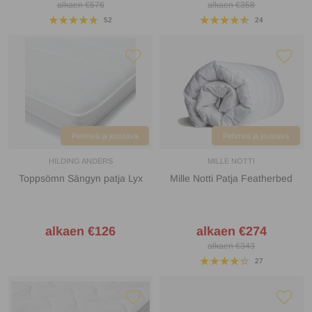
alkaen €576
alkaen €358
52
24
Pehmeä ja joustava
Pehmeä ja joustava
HILDING ANDERS
MILLE NOTTI
Toppsömn Sängyn patja Lyx
Mille Notti Patja Featherbed
alkaen €126
alkaen €274
alkaen €343
27