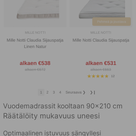
Pehmeä ja joustava
MILLE NOTTI
MILLE NOTTI
Mille Notti Claudia Sijauspatja
Mille Notti Claudia Sijauspatja
Linen Natur
alkaen €538
alkaen €531
alkaen €672
alkaen €663
12
1
2
3
4
Seuraava
❯
❯❙
Vuodemadrassit kooltaan 90x210 cm
Räätälöity mukavuus uneesi
Optimaalinen istuvuus sängyllesi