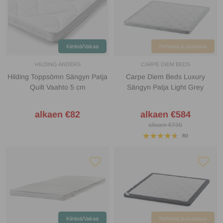
Kiinteä/Vakaa
Pehmeä ja joustava
HILDING ANDERS
CARPE DIEM BEDS
Hilding Toppsömn Sängyn Patja
Carpe Diem Beds Luxury
Quilt Vaahto 5 cm
Sängyn Patja Light Grey
alkaen €82
alkaen €584
alkaen €730
80
Kiinteä/Vakaa
Pehmeä ja joustava