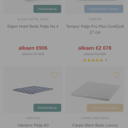
Kiinteä/Vakaa
Ergonominen Tempur
ELGEN HOTEL BEDS
TEMPUR
Elgen Hotel Beds Patja No.4
Tempur Patja Pro Plus CoolQuilt
27 cm
alkaen €906
alkaen €2 078
alkaen €1 066
alkaen €2 598
2
Kiinteä/Vakaa
Pehmeä ja joustava
HÄSTENS
CARPE DIEM BEDS
Hästens Patja BJ
Carpe Diem Beds Luxury