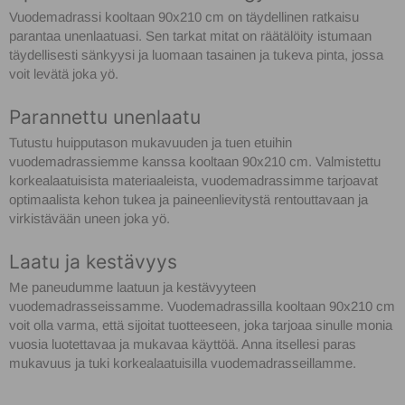
Vuodemadrassi kooltaan 90x210 cm on täydellinen ratkaisu
parantaa unenlaatuasi. Sen tarkat mitat on räätälöity istumaan
täydellisesti sänkyysi ja luomaan tasainen ja tukeva pinta, jossa
voit levätä joka yö.
Parannettu unenlaatu
Tutustu huipputason mukavuuden ja tuen etuihin
vuodemadrassiemme kanssa kooltaan 90x210 cm. Valmistettu
korkealaatuisista materiaaleista, vuodemadrassimme tarjoavat
optimaalista kehon tukea ja paineenlievitystä rentouttavaan ja
virkistävään uneen joka yö.
Laatu ja kestävyys
Me paneudumme laatuun ja kestävyyteen
vuodemadrasseissamme. Vuodemadrassilla kooltaan 90x210 cm
voit olla varma, että sijoitat tuotteeseen, joka tarjoaa sinulle monia
vuosia luotettavaa ja mukavaa käyttöä. Anna itsellesi paras
mukavuus ja tuki korkealaatuisilla vuodemadrasseillamme.