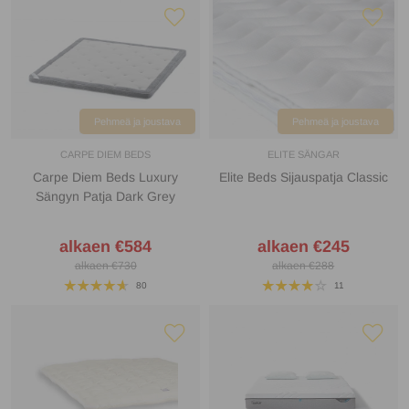
Pehmeä ja joustava
Pehmeä ja joustava
CARPE DIEM BEDS
ELITE SÄNGAR
Carpe Diem Beds Luxury
Elite Beds Sijauspatja Classic
Sängyn Patja Dark Grey
alkaen €584
alkaen €245
alkaen €730
alkaen €288
80
11