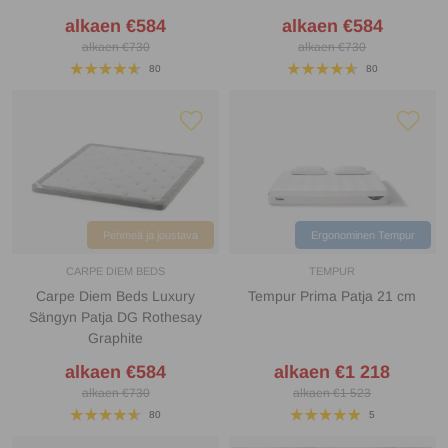
alkaen €584
alkaen €584
alkaen €730
alkaen €730
80
80
Pehmeä ja joustava
Ergonominen Tempur
CARPE DIEM BEDS
TEMPUR
Carpe Diem Beds Luxury
Tempur Prima Patja 21 cm
Sängyn Patja DG Rothesay
Graphite
alkaen €584
alkaen €1 218
alkaen €730
alkaen €1 523
80
5