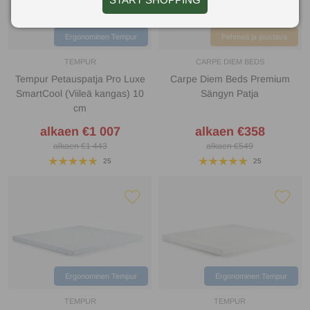
Ergonominen Tempur
Pehmeä ja joustava
TEMPUR
CARPE DIEM BEDS
Tempur Petauspatja Pro Luxe
Carpe Diem Beds Premium
SmartCool (Viileä kangas) 10
Sängyn Patja
cm
alkaen €1 007
alkaen €358
alkaen €1 443
alkaen €549
25
25
Ergonominen Tempur
Ergonominen Tempur
TEMPUR
TEMPUR