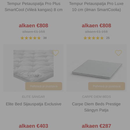
Tempur Petauspatja Pro Plus
Tempur Petauspatja Pro Luxe
SmartCool (Viileä kangas) 8 cm
10 cm (ilman SmartCoolia)
alkaen €808
alkaen €808
alkaen €1 158
alkaen €1 158
38
25
Pehmeä ja joustava
Pehmeä ja joustava
ELITE SÄNGAR
CARPE DIEM BEDS
Elite Bed Sijauspatja Exclusive
Carpe Diem Beds Prestige
Sängyn Patja
alkaen €403
alkaen €287