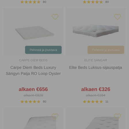
80
80
Pehmeä ja joustava
Pehmeä ja joustava
CARPE DIEM BEDS
ELITE SÄNGAR
Carpe Diem Beds Luxury
Elite Beds Luksus-sijauspatja
Sängyn Patja RO Loop Oyster
alkaen €656
alkaen €326
alkaen €820
alkaen €384
80
11