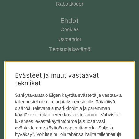
Rabattkoder
Ehdot
Cookies
Ostoehdot
Tietosuojakäytäntö
Ota yhteyttä
Evästeet ja muut vastaavat
Meistä
tekniikat
Asiakaspalvelu
Tarjous
Sänkytavaratalo Elgen käyttää evästeitä ja vastaavia
tallennustekniikoita tarjotakseen sinulle räätälöityä
Kauppa Tukholmassa
sisältöä, relevanttia markkinointia ja paremman
käyttökokemuksen verkkosivustollamme. Vahvistat
Seuraa meitä
lukeneesi evästekäytäntömme ja suostuvasi
evästeidemme käyttöön napsauttamalla "Sulje ja
Instagram
hyväksy". Voit itse milloin tahansa hallita tallennettuja