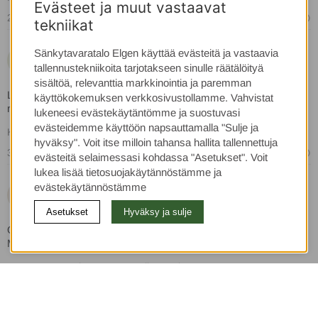
Evästeet ja muut vastaavat
2 vuotta sitten
tekniikat
Anders P
Sänkytavaratalo Elgen käyttää evästeitä ja vastaavia
AP
tallennustekniikoita tarjotakseen sinulle räätälöityä
sisältöä, relevanttia markkinointia ja paremman
Loistava sänkypatja, joka auttaa paljon selkää ja saa koko kehon
käyttökokemuksen verkkosivustollamme. Vahvistat
rentoutumaan. Voit vapaasti valita smart coolilla
lukeneesi evästekäytäntömme ja suostuvasi
evästeidemme käyttöön napsauttamalla "Sulje ja
Käännetty ruotsista
•
Näytä alkuperäinen
hyväksy". Voit itse milloin tahansa hallita tallennettuja
3 vuotta sitten
evästeitä selaimessasi kohdassa "Asetukset". Voit
lukea lisää tietosuojakäytännöstämme ja
evästekäytännöstämme
Jorma J
JJ
Asetukset
Hyväksy ja sulje
Olen tyytyväinen, hintansa arvoinen. Nyt nukkuu paremmin.
Mutta kaksi samalla patjalla on yksi liikaa.
Käännetty ruotsista
•
Näytä alkuperäinen
3 vuotta sitten