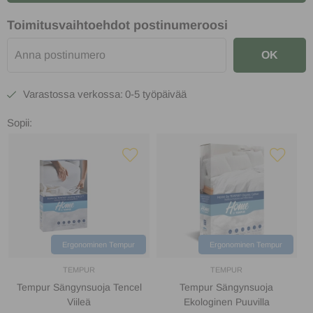
Toimitusvaihtoehdot postinumeroosi
OK
0-5 työpäivää
Sopii:
Ergonominen Tempur
Ergonominen Tempur
TEMPUR
TEMPUR
Tempur Sängynsuoja Tencel
Tempur Sängynsuoja
Viileä
Ekologinen Puuvilla