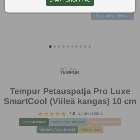
Ergonominen Tempur
Tempur Petauspatja Pro Luxe
SmartCool (Viileä kangas) 10 cm
4.8
25 arvostelua
Johtavat brändit
Asiantuntijan mielipide
Asiakasarvostelut
Vejledning Vælg korrekt
Maksaminen