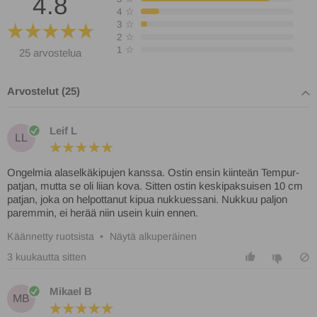
4.8
4
☆
3
☆
2
☆
1
☆
25 arvostelua
Arvostelut (25)
Leif L
LL
Ongelmia alaselkäkipujen kanssa. Ostin ensin kiinteän Tempur-
patjan, mutta se oli liian kova. Sitten ostin keskipaksuisen 10 cm
patjan, joka on helpottanut kipua nukkuessani. Nukkuu paljon
paremmin, ei herää niin usein kuin ennen.
Käännetty ruotsista
•
Näytä alkuperäinen
3 kuukautta sitten
Mikael B
MB