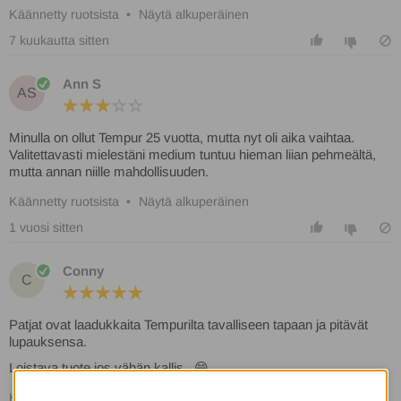
Käännetty ruotsista
•
Näytä alkuperäinen
7 kuukautta sitten
Ann S
AS
Minulla on ollut Tempur 25 vuotta, mutta nyt oli aika vaihtaa.
Valitettavasti mielestäni medium tuntuu hieman liian pehmeältä,
mutta annan niille mahdollisuuden.
Käännetty ruotsista
•
Näytä alkuperäinen
1 vuosi sitten
Conny
C
Patjat ovat laadukkaita Tempurilta tavalliseen tapaan ja pitävät
lupauksensa.
Loistava tuote jos vähän kallis...😄
Käännetty ruotsista
•
Näytä alkuperäinen