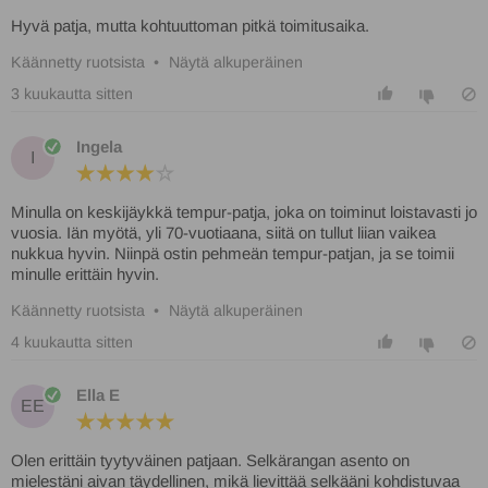
Hyvä patja, mutta kohtuuttoman pitkä toimitusaika.
Käännetty ruotsista
•
Näytä alkuperäinen
3 kuukautta sitten
Ingela
I
Minulla on keskijäykkä tempur-patja, joka on toiminut loistavasti jo
vuosia. Iän myötä, yli 70-vuotiaana, siitä on tullut liian vaikea
nukkua hyvin. Niinpä ostin pehmeän tempur-patjan, ja se toimii
minulle erittäin hyvin.
Käännetty ruotsista
•
Näytä alkuperäinen
4 kuukautta sitten
Ella E
EE
Olen erittäin tyytyväinen patjaan. Selkärangan asento on
mielestäni aivan täydellinen, mikä lievittää selkääni kohdistuvaa