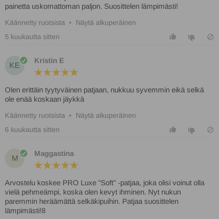
painetta uskomattoman paljon. Suosittelen lämpimästi!
Käännetty ruotsista
•
Näytä alkuperäinen
5 kuukautta sitten
Kristin E
KE
Olen erittäin tyytyväinen patjaan, nukkuu syvemmin eikä selkä
ole enää koskaan jäykkä
Käännetty ruotsista
•
Näytä alkuperäinen
6 kuukautta sitten
Maggastina
M
Arvostelu koskee PRO Luxe "Soft" -patjaa, joka olisi voinut olla
vielä pehmeämpi, koska olen kevyt ihminen. Nyt nukun
paremmin heräämättä selkäkipuihin. Patjaa suosittelen
lämpimästi!8