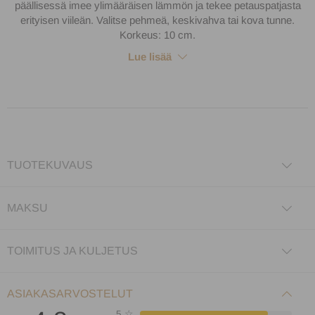
päällisessä imee ylimääräisen lämmön ja tekee petauspatjasta
erityisen viileän. Valitse pehmeä, keskivahva tai kova tunne.
Korkeus: 10 cm.
Lue lisää
TUOTEKUVAUS
MAKSU
TOIMITUS JA KULJETUS
ASIAKASARVOSTELUT
5
☆