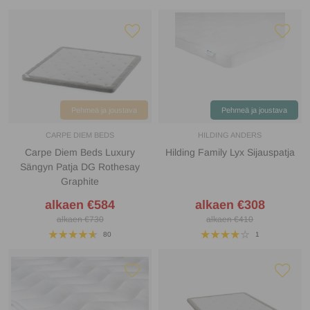
Pehmeä ja joustava
Pehmeä ja joustava
CARPE DIEM BEDS
HILDING ANDERS
Carpe Diem Beds Luxury
Hilding Family Lyx Sijauspatja
Sängyn Patja DG Rothesay
Graphite
alkaen €584
alkaen €308
alkaen €730
alkaen €410
80
1