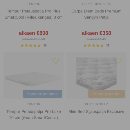
TEMPUR
CARPE DIEM BEDS
Tempur Petauspatja Pro Plus
Carpe Diem Beds Premium
SmartCool (Viileä kangas) 8 cm
Sängyn Patja
alkaen €808
alkaen €358
alkaen €1 158
alkaen €549
38
25
Ergonominen Tempur
Pehmeä ja joustava
TEMPUR
ELITE SÄNGAR
Tempur Petauspatja Pro Luxe
Elite Bed Sijauspatja Exclusive
10 cm (ilman SmartCoolia)