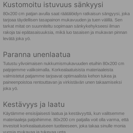
Kustomoitu istuvuus sänkyysi
80x200 cm patjan avulla saat räätälöidyn ratkaisun sängyysi, joka
tarjoaa täydellisen tasapainon mukavuuden ja tuen välillä. Sen
tarkat mitat on suunniteltu sopimaan sänkykehykseesi ilman
rakoja tai epätasaisuuksia, mikä luo tasaisen ja mukavan pinnan
levätä joka yö.
Paranna unenlaatua
Tutustu ylivoimaisen nukkumismukavuuden etuihin 80x200 cm
patjojemme valikoimalla. Korkealaatuisista materiaaleista
valmistetut patjamme tarjoavat optimaalista kehon tukea ja
paineenpoistoa rentouttavan ja virkistävän unen takaamiseksi
joka yö.
Kestävyys ja laatu
Käytämme ensisijaisesti laatua ja kestävyyttä, kun valitsemme
materiaaleja patjoihimme. 80x200 cm patjalla voit olla varma, että
investoit korkealaatuiseen tuotteeseen, joka takaa sinulle monia
vuosia mukavaa ja tukevaa unta.