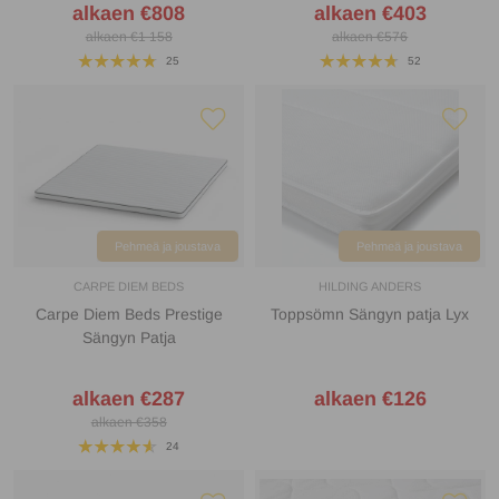
alkaen €808
alkaen €403
alkaen €1 158
alkaen €576
25
52
Pehmeä ja joustava
Pehmeä ja joustava
CARPE DIEM BEDS
HILDING ANDERS
Carpe Diem Beds Prestige
Toppsömn Sängyn patja Lyx
Sängyn Patja
alkaen €287
alkaen €126
alkaen €358
24