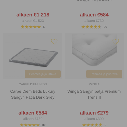
alkaen €1 218
alkaen €584
alkaen €1 523
alkaen €730
5
80
Pehmeä ja joustava
Pehmeä ja joustava
CARPE DIEM BEDS
WINGA
Carpe Diem Beds Luxury
Winga Sängyn patja Premium
Sängyn Patja Dark Grey
Trens II
alkaen €584
alkaen €279
alkaen €730
alkaen €399
80
2