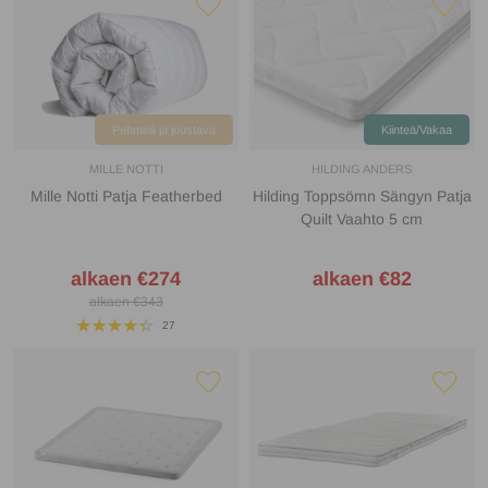
Pehmeä ja joustava
Kiinteä/Vakaa
MILLE NOTTI
HILDING ANDERS
Mille Notti Patja Featherbed
Hilding Toppsömn Sängyn Patja
Quilt Vaahto 5 cm
alkaen €274
alkaen €82
alkaen €343
27