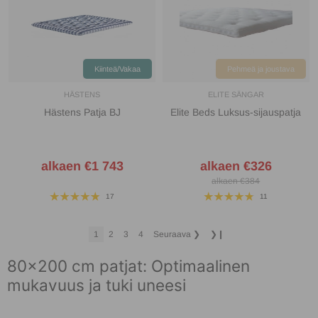
Kiinteä/Vakaa
Pehmeä ja joustava
HÄSTENS
ELITE SÄNGAR
Hästens Patja BJ
Elite Beds Luksus-sijauspatja
alkaen €1 743
alkaen €326
alkaen €384
17
11
1
2
3
4
Seuraava
❯
❯❙
80x200 cm patjat: Optimaalinen
mukavuus ja tuki uneesi