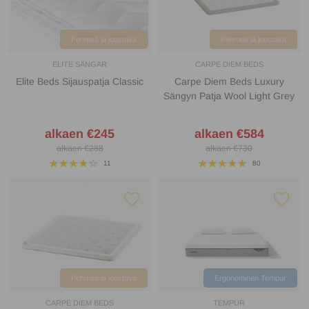
Pehmeä ja joustava
Pehmeä ja joustava
ELITE SÄNGAR
CARPE DIEM BEDS
Elite Beds Sijauspatja Classic
Carpe Diem Beds Luxury
Sängyn Patja Wool Light Grey
alkaen €245
alkaen €584
alkaen €288
alkaen €730
11
80
Pehmeä ja joustava
Ergonominen Tempur
CARPE DIEM BEDS
TEMPUR