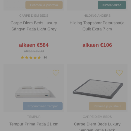
Pehmeä ja joustava
Kiinteä/Vakaa
CARPE DIEM BEDS
HILDING ANDERS
Carpe Diem Beds Luxury
Hilding ToppsömnPetauspatja
Sängyn Patja Light Grey
Quilt Extra 7 cm
alkaen €584
alkaen €106
alkaen €730
80
Ergonominen Tempur
Pehmeä ja joustava
TEMPUR
CARPE DIEM BEDS
Tempur Prima Patja 21 cm
Carpe Diem Beds Luxury
Sängyn Patja Black