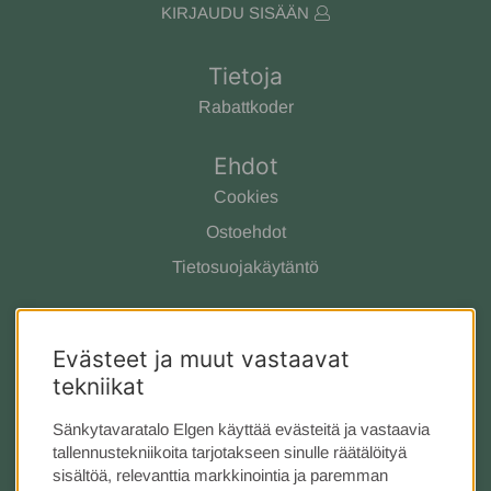
KIRJAUDU SISÄÄN
Tietoja
Rabattkoder
Ehdot
Cookies
Ostoehdot
Tietosuojakäytäntö
Ota yhteyttä
Evästeet ja muut vastaavat
Meistä
tekniikat
Asiakaspalvelu
Tarjous
Sänkytavaratalo Elgen käyttää evästeitä ja vastaavia
tallennustekniikoita tarjotakseen sinulle räätälöityä
Kauppa Tukholmassa
sisältöä, relevanttia markkinointia ja paremman