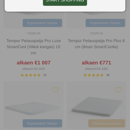
Ergonominen Tempur
Ergonominen Tempur
TEMPUR
TEMPUR
Tempur Petauspatja Pro Luxe
Tempur Petauspatja Pro Plus 8
SmartCool (Viileä kangas) 10
cm (ilman SmartCoolia)
cm
alkaen €1 007
alkaen €771
alkaen €1 443
alkaen €1 105
25
38
Ergonominen Tempur
Pehmeä ja joustava