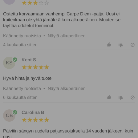
Ostettu korvaamaan vanhempi Carpe Diem -patja. Uusi ei
kuitenkaan ole yhtä jämäkkä kuin alkuperäinen. Muuten se
täyttää odotetut toiminnot.
Käännetty ruotsista
•
Näytä alkuperäinen
4 kuukautta sitten
Kent S
KS
Hyvä hinta ja hyvä tuote
Käännetty ruotsista
•
Näytä alkuperäinen
6 kuukautta sitten
Carolina B
CB
Päivitin sängyn uudella patjansuojuksella 14 vuoden jälkeen, kuin
uusi!