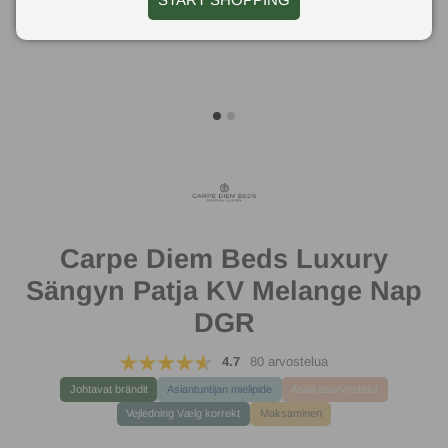
Pehmeä ja joustava
Carpe Diem Beds Luxury
Sängyn Patja KV Melange Nap
DGR
4.7
80 arvostelua
Johtavat brändit
Asiantuntijan mielipide
Asiakasarvostelut
Vejledning Vælg korrekt
Maksaminen