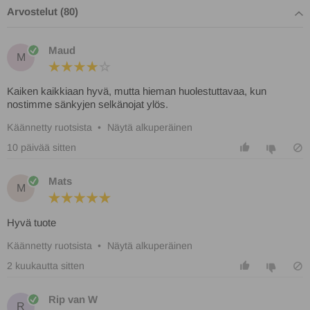
Arvostelut (80)
Maud
M
Kaiken kaikkiaan hyvä, mutta hieman huolestuttavaa, kun
nostimme sänkyjen selkänojat ylös.
Käännetty ruotsista
•
Näytä alkuperäinen
10 päivää sitten
Mats
M
Hyvä tuote
Käännetty ruotsista
•
Näytä alkuperäinen
2 kuukautta sitten
Rip van W
R