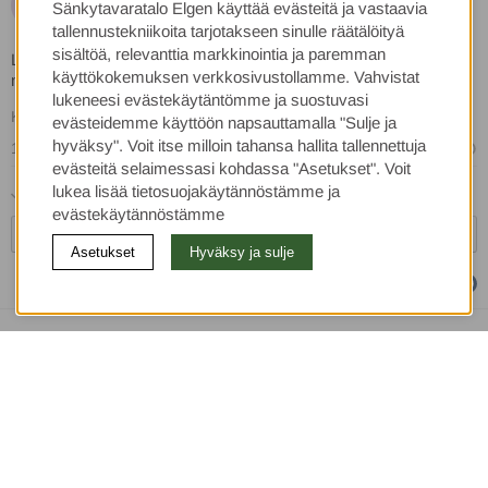
A
Sänkytavaratalo Elgen käyttää evästeitä ja vastaavia
tallennustekniikoita tarjotakseen sinulle räätälöityä
sisältöä, relevanttia markkinointia ja paremman
Lyömätön patja. Minullakin on ollut sitä ennen, nyt pystyn vihdoin
käyttökokemuksen verkkosivustollamme. Vahvistat
nukkumaan kunnolla!
lukeneesi evästekäytäntömme ja suostuvasi
Käännetty ruotsista
•
Näytä alkuperäinen
evästeidemme käyttöön napsauttamalla "Sulje ja
hyväksy". Voit itse milloin tahansa hallita tallennettuja
1 vuosi sitten
evästeitä selaimessasi kohdassa "Asetukset". Voit
lukea lisää tietosuojakäytännöstämme ja
Näytä lisää arvosteluita
evästekäytännöstämme
Kirjoita arvostelu
Asetukset
Hyväksy ja sulje
Verified by Trustvoice
LÖYDÄ MYÖS