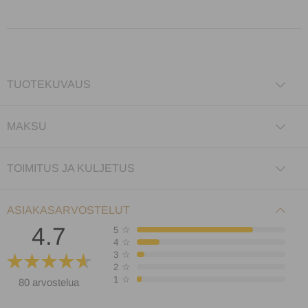
TUOTEKUVAUS
MAKSU
TOIMITUS JA KULJETUS
ASIAKASARVOSTELUT
4.7
5
☆
4
☆
3
☆
2
☆
1
☆
80 arvostelua