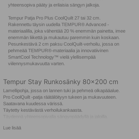
yhteensopiva pääty ja erilaisia sängyn jalkoja.
Tempur Patja Pro Plus CoolQuilt 27 tai 32 cm.
Rakennettu täysin uudella TEMPUR® Advanced -
materiaalilla, joka vähentää 20 % enemmän painetta, imee
enemmän liikettä ja mukautuu paremmin kuin koskaan.
Pesunkestävä 2 cm paksu CoolQuilt-verhoilu, jossa on
pehmeää TEMPUR®-materiaalia ja innovatiivinen
SmartCool Technology™️ vielä ylellisempää
viilennysmukavuutta varten.
Tempur Stay Runkosänky 80x200 cm
Lamellipohja, jossa on lannen tuki ja pehmeä olkapääalue.
Pro CoolQuilt -patja räätälöityyn tukeen ja mukavuuteen.
Saatavana kuudessa värissä.
Täytetty kestävästä verhoilukankaasta.
Täydennä yhteensopivalla sängynpäädyllä ja jaloilla.
15 vuoden takuu patjalle, 10 vuoden takuu sängyn rungolle.
Lue lisää