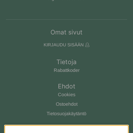
Omat sivut
KIRJAUDU SISÄÄN
Tietoja
Rabattkoder
Ehdot
Cookies
Ostoehdot
Tietosuojakäytäntö
Ota yhteyttä