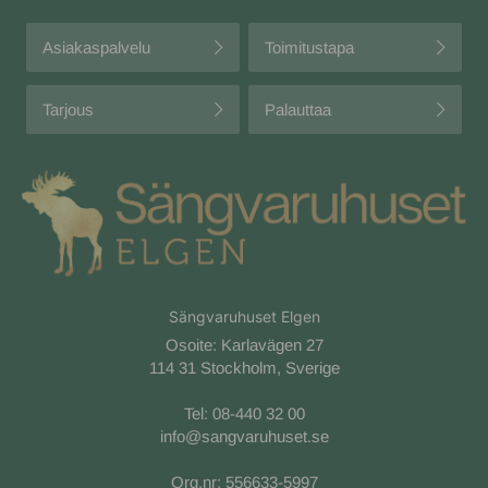
Asiakaspalvelu
Toimitustapa
Tarjous
Palauttaa
Sängvaruhuset Elgen
Osoite: Karlavägen 27
114 31 Stockholm, Sverige
Tel:
08-440 32 00
info@sangvaruhuset.se
Org.nr: 556633-5997