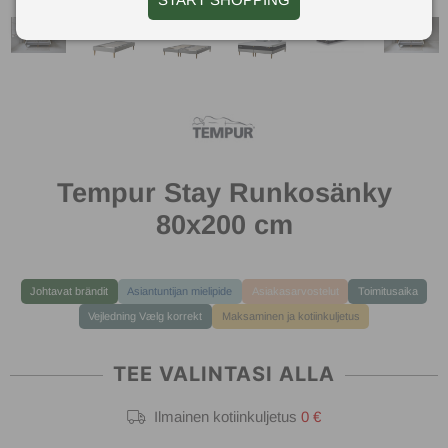
Tempur Stay Runkosänky
80x200 cm
Johtavat brändit
Asiantuntijan mielipide
Asiakasarvostelut
Toimitusaika
Vejledning Vælg korrekt
Maksaminen ja kotiinkuljetus
TEE VALINTASI ALLA
Ilmainen kotiinkuljetus
0 €