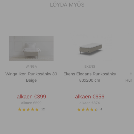
LÖYDÄ MYÖS
WINGA
EKENS
Winga Ikon Runkosänky 80
Ekens Elegans Runkosänky
Hi
Beige
80x200 cm
Run
alkaen €399
alkaen €656
alkaen €599
alkaen €874
12
4