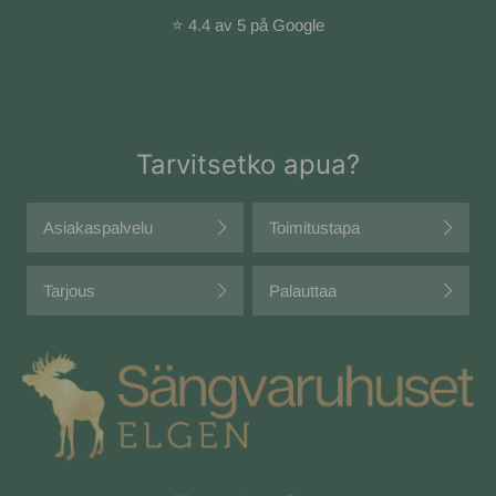
⭐ 4.4 av 5 på Google
Tarvitsetko apua?
Asiakaspalvelu
Toimitustapa
Tarjous
Palauttaa