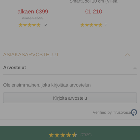
SmartCool 10 cm (Viileä
kaksinkertainen joustava venytyskangas ja vahva, vakaa runko
kangas)
tekevät siitä, ettet edes huomaa, kun kumppanisi kääntyy yöllä.
alkaen €399
€1 210
alkaen €599
12
7
ASIAKASARVOSTELUT
Arvostelut
Ole ensimmäinen, joka kirjoittaa arvostelun
Kirjoita arvostelu
Verified by Trustvoice
(7329)