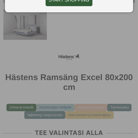
Hästens Ramsäng Excel 80x200
cm
Johtavat brändit
Asiantuntijan mielipide
Asiakasarvostelut
Toimitusaika
Vejledning Vælg korrekt
Maksaminen ja kotiinkuljetus
TEE VALINTASI ALLA