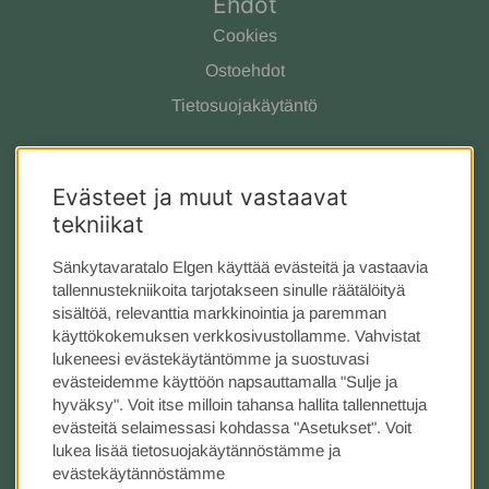
Ehdot
Cookies
Ostoehdot
Tietosuojakäytäntö
Ota yhteyttä
Evästeet ja muut vastaavat
Meistä
tekniikat
Asiakaspalvelu
Tarjous
Sänkytavaratalo Elgen käyttää evästeitä ja vastaavia
tallennustekniikoita tarjotakseen sinulle räätälöityä
Kauppa Tukholmassa
sisältöä, relevanttia markkinointia ja paremman
käyttökokemuksen verkkosivustollamme. Vahvistat
Seuraa meitä
lukeneesi evästekäytäntömme ja suostuvasi
evästeidemme käyttöön napsauttamalla "Sulje ja
Instagram
hyväksy". Voit itse milloin tahansa hallita tallennettuja
evästeitä selaimessasi kohdassa "Asetukset". Voit
lukea lisää tietosuojakäytännöstämme ja
evästekäytännöstämme