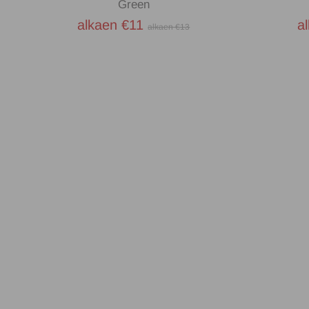
Green
alkaen €11
a
alkaen €13