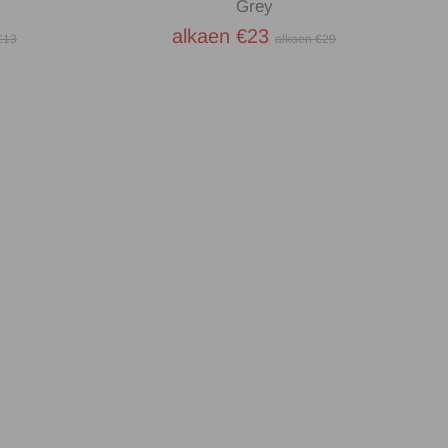
Grey
alkaen €23
€13
alkaen €29