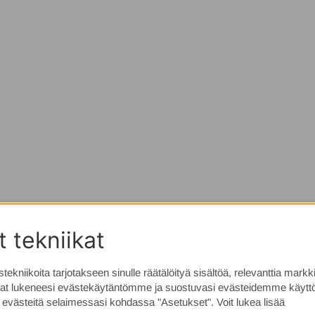
 tekniikat
kniikoita tarjotakseen sinulle räätälöityä sisältöä, relevanttia markki
t lukeneesi evästekäytäntömme ja suostuvasi evästeidemme käyttö
uja evästeitä selaimessasi kohdassa "Asetukset". Voit lukea lisää