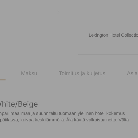
Lexington Hotel Collectio
Maksu
Toimitus ja kuljetus
Asia
White/Beige
 ympäri maailmaa ja suunniteltu tuomaan ylellinen hotellikokemus
lassa, kuivaa keskilämmöllä. Älä käytä valkaisuainetta. Vältä