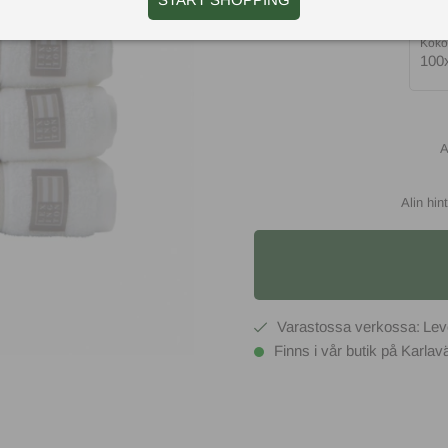
Koko
100
Alin hi
Finns i vår butik på Karla