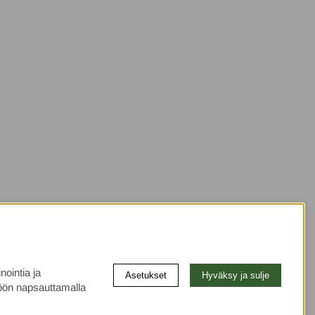
nointia ja
Asetukset
Hyväksy ja sulje
ön napsauttamalla