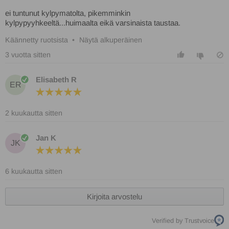
ei tuntunut kylpymatolta, pikemminkin
kylpypyyhkeeltä...huimaalta eikä varsinaista taustaa.
Käännetty ruotsista
•
Näytä alkuperäinen
3 vuotta sitten
Elisabeth R
ER
2 kuukautta sitten
Jan K
JK
6 kuukautta sitten
Kirjoita arvostelu
Verified by Trustvoice