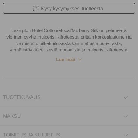
Kysy kysymyksesi tuotteesta
Lexington Hotel Cotton/Modal/Mulberry Silk on pehmeä ja
ylellinen pyyhe mulperisiilkifroteesta, erittäin korkealaatuinen ja
valmistettu pitkäkuituisesta kammattusta puuvillasta,
ympäristöystävällisestä modaalista ja mulperisiilkifroteesta.
Lue lisää
TUOTEKUVAUS
MAKSU
TOIMITUS JA KULJETUS