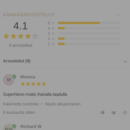
ASIAKASARVOSTELUT
4.1
5
☆
4
☆
3
☆
2
☆
1
☆
9 arvostelua
Arvostelut (9)
Monica
M
Superhieno matto ihanalla laadulla
Käännetty ruotsista
•
Näytä alkuperäinen
9 kuukautta sitten
Richard W
RW