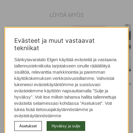
LÖYDÄ MYÖS
Evästeet ja muut vastaavat
tekniikat
Sänkytavaratalo Elgen käyttää evästeitä ja vastaavia
tallennustekniikoita tarjotakseen sinulle räätälöityä
sisältöä, relevanttia markkinointia ja paremman
LEXINGTON
LEXINGTON
käyttökokemuksen verkkosivustollamme. Vahvistat
Lexington Icons Original
Lexington Block Striped
Lexin
lukeneesi evästekäytäntömme ja suostuvasi
Pyyhe Moonbeam
pyyhe Vintage
P
evästeidemme käyttöön napsauttamalla "Sulje ja
Green/White/Moonbeam
hyväksy". Voit itse milloin tahansa hallita tallennettuja
evästeitä selaimessasi kohdassa "Asetukset". Voit
alkaen €11
alkaen €9
lukea lisää tietosuojakäytännöstämme ja
alkaen €13
alkaen €11
evästekäytännöstämme
Asetukset
Hyväksy ja sulje