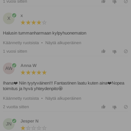
1 vuosi sitten
x
X
Halusin tummanharmaan kylpyhuonematon
Käännetty ruotsista
•
Näytä alkuperäinen
1 vuosi sitten
Anna W
AW
Ihana❤️ Niin tyytyväinen!!! Fantastinen laatu kuten aina❤️Nopea
toimitus ja hyvä yhteydenpito🤩
Käännetty ruotsista
•
Näytä alkuperäinen
2 vuotta sitten
Jesper N
JN