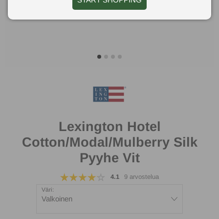
Lexington Hotel
Cotton/Modal/Mulberry Silk
Pyyhe Vit
4.1
9 arvostelua
Väri:
Valkoinen