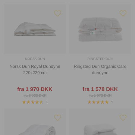
NORSK DUN
RINGSTED DUN
Norsk Dun Royal Dundyne
Ringsted Dun Organic Care
220x220 cm
dundyne
fra 1 970 DKK
fra 1 578 DKK
fra 3 023 DKK
fra 1 973 DKK
8
1