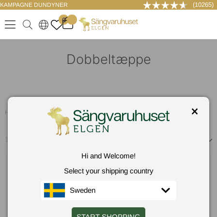
(10265)
KAMPAGNE DUNDYNER
LOG IND
0
.
.
.
.
Dobbeltæppe
Hem
/
Dyner
/
Størrelse
/
Dobbeltæppe
11
produkter
Sorter efter
Hi and Welcome!
Select your shipping country
Sweden
START SHOPPING