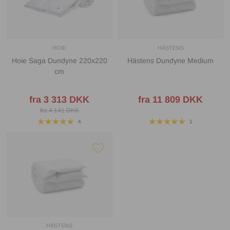
HOIE
HÄSTENS
Hoie Saga Dundyne 220x220
Hästens Dundyne Medium
cm
fra 3 313 DKK
fra 11 809 DKK
fra 4 141 DKK
4
1
HÄSTENS