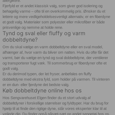
allergikere.
Fjerfyld
er et andet klassisk valg, som giver god isolering og
behagelig varme – ofte til en overkommelig pris. Ønsker du et
lettere og mere vedligeholdelsesvenligt alternativ, er en
fiberdyne
et godt valg. Materialer som polyester eller mikrofiber er både
prisvenlige og nemme at holde rene.
Tynd og sval eller fluffy og varm
dobbeltdyne?
Om du skal vælge en
varm dobbeltdyne
eller en
sval model
,
afhænger af, hvor varm du bliver om natten. Hvis du ofte får det
varmt, bør du vælge en
tynd og sval dobbeltdyne
, der ventilerer
og transporterer fugt væk. Til sommerbrug er
fiberdyner
ofte et
godt valg.
Er du derimod typen, der let fryser, anbefales en
fluffy
dobbeltdyne
med ekstra fyld, som holder på varmen. Til vinteren
er en
dun- eller fjerdyne
det bedste valg.
Køb dobbeltdyne online hos os
Hos
Sengvarehuset Elgen
finder du et stort udvalg af
dobbeltdyner
i forskellige størrelser og fyldtyper. Har du brug for
hjælp til at finde den rigtige dyne, står vores eksperter klar til at
vejlede dig. Du finder også
påsæt-sæt
og andet sengetøj hos os.