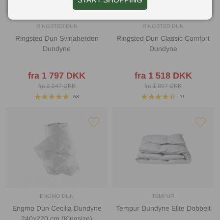
RINGSTED DUN
RINGSTED DUN
Ringsted Dun Svinaherden
Ringsted Dun Classic Comfort
Dundyne
Dundyne
fra 1 797 DKK
fra 1 518 DKK
fra 2 247 DKK
fra 1 897 DKK
68
11
ENGMO DUN
TEMPUR
Engmo Dun Cecilia Dundyne
Tempur Dundyne Elite Dobbelt
240x220 cm (Kingsize)