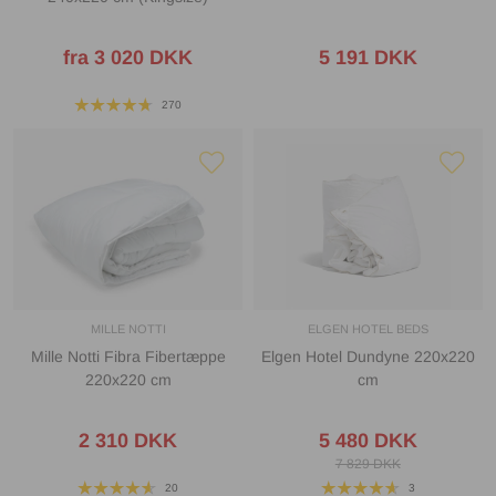
fra 3 020 DKK
5 191 DKK
270
MILLE NOTTI
ELGEN HOTEL BEDS
Mille Notti Fibra Fibertæppe
Elgen Hotel Dundyne 220x220
220x220 cm
cm
2 310 DKK
5 480 DKK
7 829 DKK
20
3