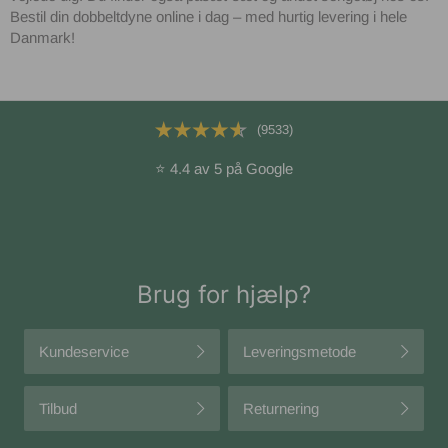
Bestil din
dobbeltdyne
online i dag – med hurtig levering i hele
Danmark!
(9533)
⭐ 4.4 av 5 på Google
Brug for hjælp?
Kundeservice
Leveringsmetode
Tilbud
Returnering