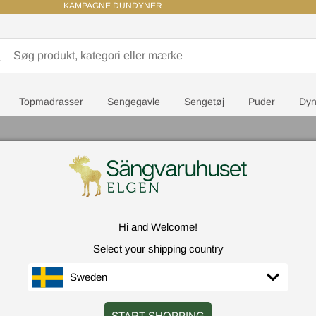
KAMPAGNE DUNDYNER
Topmadrasser
Sengegavle
Sengetøj
Puder
Dyn
Pude 70x100 cm
Hi and Welcome!
Select your shipping country
Sweden
START SHOPPING