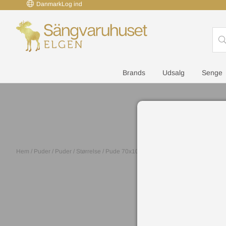
Danmark
Log ind
Brands
Udsalg
Senge
Hem
/
Puder
/
Puder
/
Størrelse
/
Pude 70x100 cm