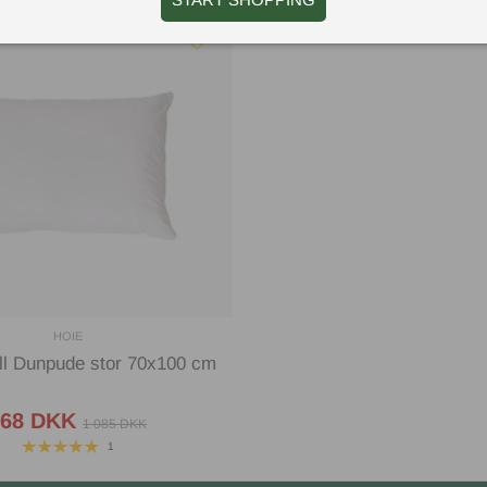
HOIE
ll Dunpude stor 70x100 cm
868 DKK
1 085 DKK
1