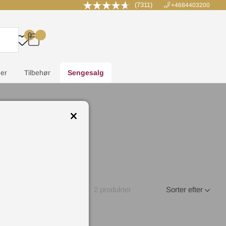
(7311)
+4684403200
0
.
.
.
.
er
Tilbehør
Sengesalg
2
produkter
Sorter efter