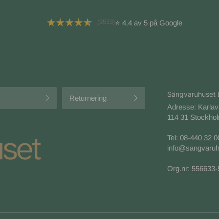
(9533)
⭐ 4.4 av 5 på Google
Sängvaruhuset 
Returnering
Adresse: Karla
114 31 Stockhol
Tel:
08-440 32 0
info@sangvaruh
Org.nr: 556633