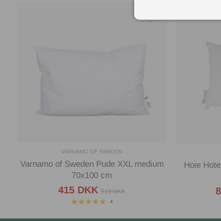
VÄRNAMO OF SWEDEN
Varnamo of Sweden Pude XXL medium
Hoie Hote
70x100 cm
415 DKK
519 DKK
4