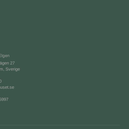
Elgen
vägen 27
m, Sverige
0
uset.se
-5997