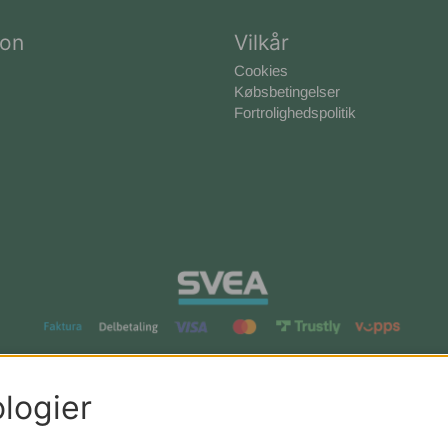
ion
Vilkår
Cookies
Købsbetingelser
Fortrolighedspolitik
logier