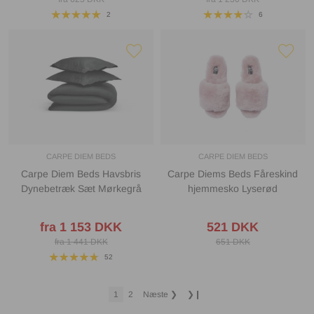
2
6
CARPE DIEM BEDS
CARPE DIEM BEDS
Carpe Diem Beds Havsbris
Carpe Diems Beds Fåreskind
Dynebetræk Sæt Mørkegrå
hjemmesko Lyserød
fra 1 153 DKK
521 DKK
fra 1 441 DKK
651 DKK
52
1
2
Næste
❯
❯❙