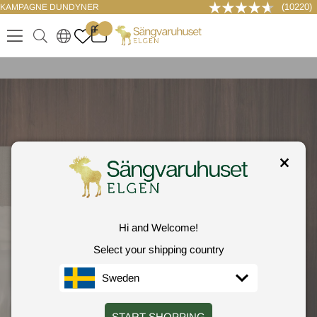
(10220)
KAMPAGNE DUNDYNER
LOG IND
0
.
.
.
.
Hi and Welcome!
Select your shipping country
Sweden
START SHOPPING