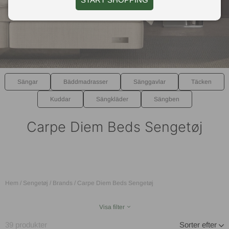
Sängar
Bäddmadrasser
Sänggavlar
Täcken
Kuddar
Sängkläder
Sängben
Carpe Diem Beds Sengetøj
Hem
/
Sengetøj
/
Brands
/
Carpe Diem Beds Sengetøj
Visa filter
39
produkter
Sorter efter