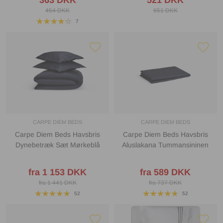
454 DKK
651 DKK
7
CARPE DIEM BEDS
CARPE DIEM BEDS
Carpe Diem Beds Havsbris
Carpe Diem Beds Havsbris
Dynebetræk Sæt Mørkeblå
Aluslakana Tummansininen
fra 1 153 DKK
fra 589 DKK
fra 1 441 DKK
fra 737 DKK
52
52