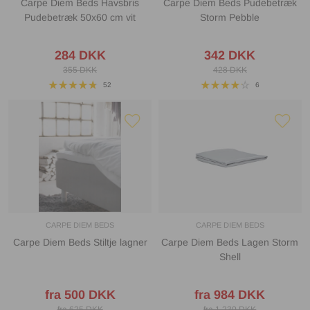
Carpe Diem Beds Havsbris
Carpe Diem Beds Pudebetræk
Pudebetræk 50x60 cm vit
Storm Pebble
284 DKK
342 DKK
355 DKK
428 DKK
52
6
CARPE DIEM BEDS
CARPE DIEM BEDS
Carpe Diem Beds Stiltje lagner
Carpe Diem Beds Lagen Storm
Shell
fra 500 DKK
fra 984 DKK
fra 625 DKK
fra 1 230 DKK