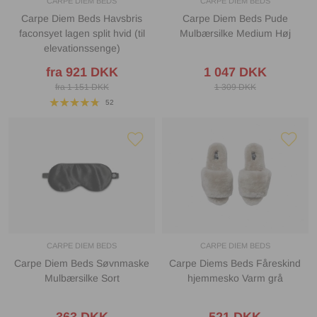
CARPE DIEM BEDS
CARPE DIEM BEDS
Carpe Diem Beds Havsbris
Carpe Diem Beds Pude
faconsyet lagen split hvid (til
Mulbærsilke Medium Høj
elevationssenge)
fra 921 DKK
1 047 DKK
fra 1 151 DKK
1 309 DKK
52
CARPE DIEM BEDS
CARPE DIEM BEDS
Carpe Diem Beds Søvnmaske
Carpe Diems Beds Fåreskind
Mulbærsilke Sort
hjemmesko Varm grå
363 DKK
521 DKK