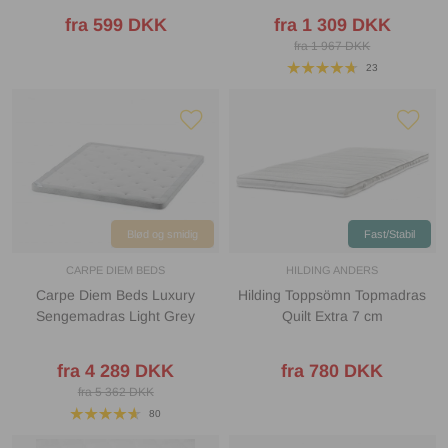
fra 599 DKK
fra 1 309 DKK
fra 1 967 DKK
23
Blød og smidig
Fast/Stabil
CARPE DIEM BEDS
HILDING ANDERS
Carpe Diem Beds Luxury
Hilding Toppsömn Topmadras
Sengemadras Light Grey
Quilt Extra 7 cm
fra 4 289 DKK
fra 780 DKK
fra 5 362 DKK
80