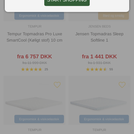
Ergonomisk & viskoelastisk
Blød og smidig
TEMPUR
JENSEN BEDS
Tempur Topmadras Pro Luxe
Jensen Topmadras Sleep
SmartCool (Køligt stof) 10 cm
Softline 1
fra 6 757 DKK
fra 1 441 DKK
fra 11 999 DKK
fra 1 931 DKK
25
55
Ergonomisk & viskoelastisk
Ergonomisk & viskoelastisk
TEMPUR
TEMPUR