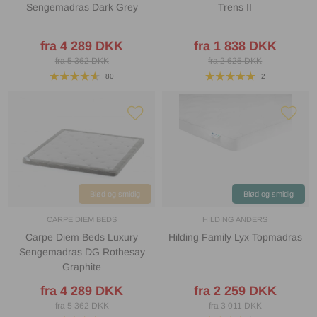
Sengemadras Dark Grey
Trens II
fra 4 289 DKK
fra 1 838 DKK
fra 5 362 DKK
fra 2 625 DKK
80
2
Blød og smidig
Blød og smidig
CARPE DIEM BEDS
HILDING ANDERS
Carpe Diem Beds Luxury
Hilding Family Lyx Topmadras
Sengemadras DG Rothesay
Graphite
fra 4 289 DKK
fra 2 259 DKK
fra 5 362 DKK
fra 3 011 DKK