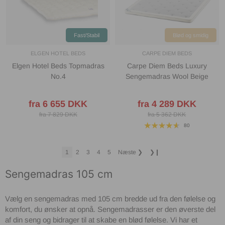
Fast/Stabil
Blød og smidig
ELGEN HOTEL BEDS
CARPE DIEM BEDS
Elgen Hotel Beds Topmadras
Carpe Diem Beds Luxury
No.4
Sengemadras Wool Beige
fra 6 655 DKK
fra 4 289 DKK
fra 7 829 DKK
fra 5 362 DKK
80
1
2
3
4
5
Næste
❯
❯❙
Sengemadras 105 cm
Vælg en sengemadras med 105 cm bredde ud fra den følelse og
komfort, du ønsker at opnå. Sengemadrasser er den øverste del
af din seng og bidrager til at skabe en blød følelse. Vi har et