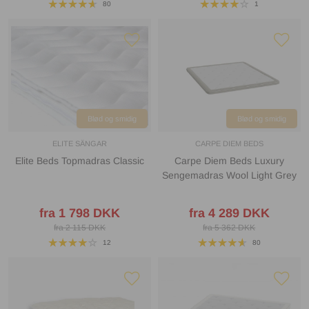
80
1
Blød og smidig
Blød og smidig
ELITE SÄNGAR
CARPE DIEM BEDS
Elite Beds Topmadras Classic
Carpe Diem Beds Luxury
Sengemadras Wool Light Grey
fra 1 798 DKK
fra 4 289 DKK
fra 2 115 DKK
fra 5 362 DKK
12
80