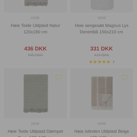
HOIE
HOIE
Høie Teide Uldplaid Natur
Hoie sengesæt Magnus Lys
120x180 cm
Denimblå 150x210 cm
436 DKK
331 DKK
545 DKK
414 DKK
1
HOIE
HOIE
Høie Teide Uldplaid Dæmpet
Høie Istinden Uldplaid Beige