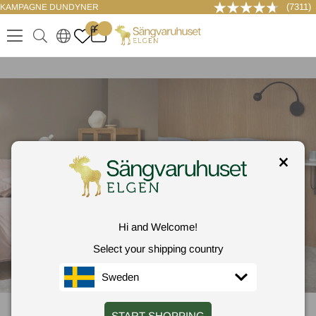
(7311)
KAMPAGNE DUNDYNER
LOG IND
0
.
.
.
.
Hi and Welcome!
Select your shipping country
Sweden
Sängkläder
Kuddar
Täcken
START SHOPPING