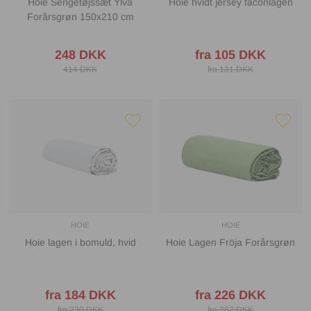
Hoie Sengetøjssæt Ylva
Hoie hvidt jersey faconlagen
Forårsgrøn 150x210 cm
248 DKK
fra 105 DKK
414 DKK
fra 131 DKK
HOIE
HOIE
Hoie lagen i bomuld, hvid
Hoie Lagen Fröja Forårsgrøn
fra 184 DKK
fra 226 DKK
fra 230 DKK
fra 282 DKK