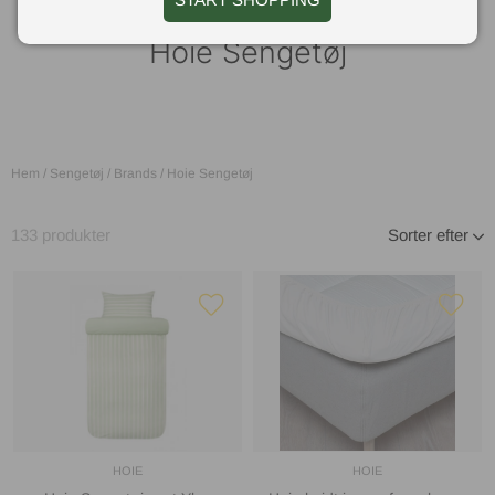
Hoie Sengetøj
Hem
/
Sengetøj
/
Brands
/
Hoie Sengetøj
133
produkter
Sorter efter
HOIE
HOIE