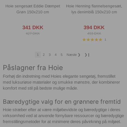
Hoie sengesæt Eddie Dæmpet
Hoie Henning flannelsengesæt,
Grøn 150x210 cm
lys denimblå 150x210 cm
341 DKK
394 DKK
427 DKK
493 DKK
1
1
2
3
4
5
Næste
❯
❯❙
Påslagner fra Hoie
Forhøj din indretning med Hoies elegante sengetøj, fremstillet
med luksuriøse materialer og smukke mønstre, der kombinerer
komfort med stil på bedste mulige måde.
Bæredygtige valg for en grønnere fremtid
Hoie stræber efter at være miljøbevidste og bæredygtige i deres
virksomhed ved at anvende fornybare ressourcer og bæredygtige
fremstillingsmetoder for at minimere deres påvirkning på miljøet.