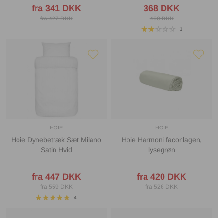
fra 341 DKK
368 DKK
fra 427 DKK
460 DKK
1
HOIE
HOIE
Hoie Dynebetræk Sæt Milano
Hoie Harmoni faconlagen,
Satin Hvid
lysegrøn
fra 447 DKK
fra 420 DKK
fra 559 DKK
fra 526 DKK
4