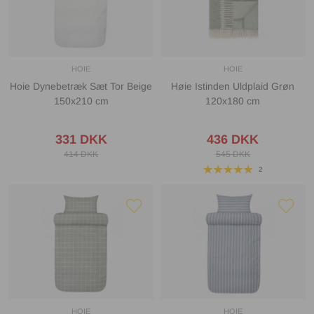
HOIE
HOIE
Hoie Dynebetræk Sæt Tor Beige
Høie Istinden Uldplaid Grøn
150x210 cm
120x180 cm
331 DKK
436 DKK
414 DKK
545 DKK
2
HOIE
HOIE