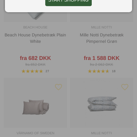
BEACH HOUSE
MILLE NOTTI
Beach House Dynebetræk Plain
Mille Notti Dynebetræk
White
Pimpernel Grøn
fra 682 DKK
fra 1 588 DKK
fra 852 DKK
fra 2 062 DKK
27
18
VÄRNAMO OF SWEDEN
MILLE NOTTI