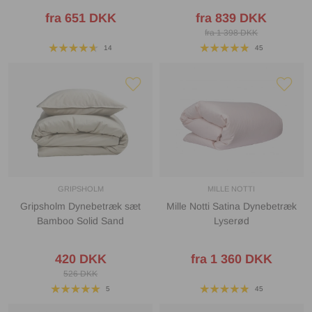
fra 651 DKK
fra 839 DKK
fra 1 398 DKK
14
45
GRIPSHOLM
MILLE NOTTI
Gripsholm Dynebetræk sæt
Mille Notti Satina Dynebetræk
Bamboo Solid Sand
Lyserød
420 DKK
fra 1 360 DKK
526 DKK
5
45