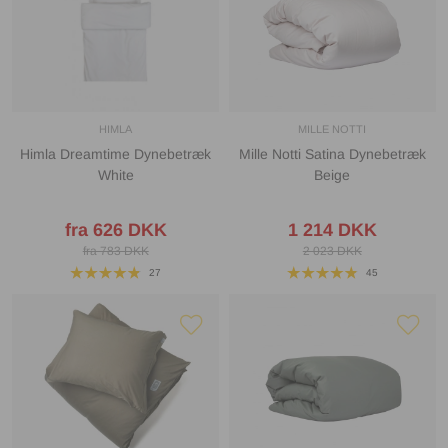
HIMLA
MILLE NOTTI
Himla Dreamtime Dynebetræk
Mille Notti Satina Dynebetræk
White
Beige
fra 626 DKK
1 214 DKK
fra 783 DKK
2 023 DKK
27
45