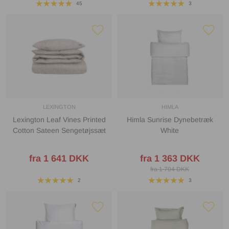
45
3
LEXINGTON
HIMLA
Lexington Leaf Vines Printed
Himla Sunrise Dynebetræk
Cotton Sateen Sengetøjssæt
White
fra 1 641 DKK
fra 1 363 DKK
fra 1 704 DKK
2
3