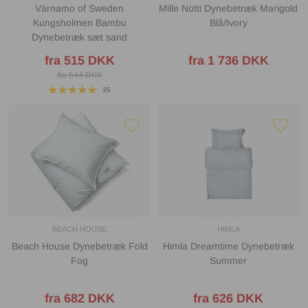
Värnamo of Sweden
Mille Notti Dynebetræk Marigold
Kungsholmen Bambu
Blå/Ivory
Dynebetræk sæt sand
fra 515 DKK
fra 1 736 DKK
fra 644 DKK
35
BEACH HOUSE
HIMLA
Beach House Dynebetræk Fold
Himla Dreamtime Dynebetræk
Fog
Summer
fra 682 DKK
fra 626 DKK