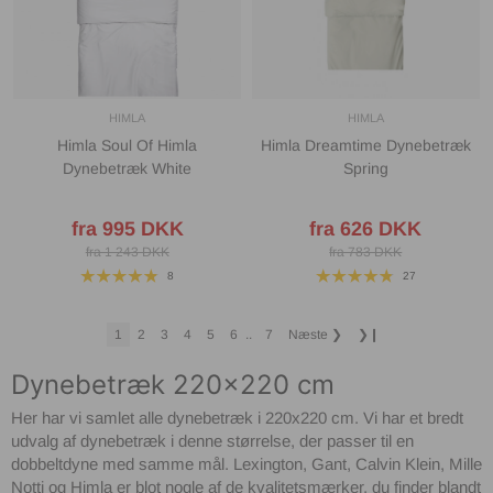
HIMLA
HIMLA
Himla Soul Of Himla
Himla Dreamtime Dynebetræk
Dynebetræk White
Spring
fra 995 DKK
fra 626 DKK
fra 1 243 DKK
fra 783 DKK
8
27
1
2
3
4
5
6
..
7
Næste
❯
❯❙
Dynebetræk 220x220 cm
Her har vi samlet alle dynebetræk i 220x220 cm. Vi har et bredt
udvalg af dynebetræk i denne størrelse, der passer til en
dobbeltdyne med samme mål. Lexington, Gant, Calvin Klein, Mille
Notti og Himla er blot nogle af de kvalitetsmærker, du finder blandt