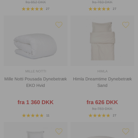
fra 852 DKK
fra 783 DKK
27
27
MILLE NOTTI
HIMLA
Mille Notti Pousada Dynebetræk
Himla Dreamtime Dynebetræk
EKO Hvid
Sand
fra 1 360 DKK
fra 626 DKK
fra 783 DKK
11
27