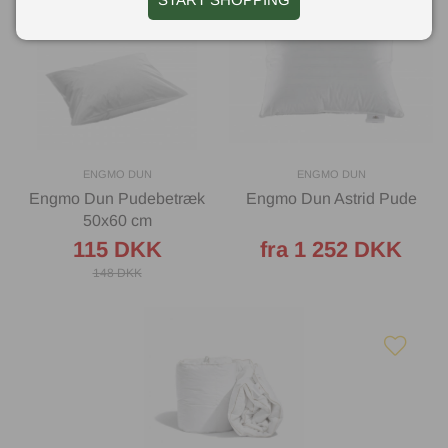
ENGMO DUN
ENGMO DUN
Engmo Dun Pudebetræk
Engmo Dun Astrid Pude
50x60 cm
115 DKK
fra 1 252 DKK
148 DKK