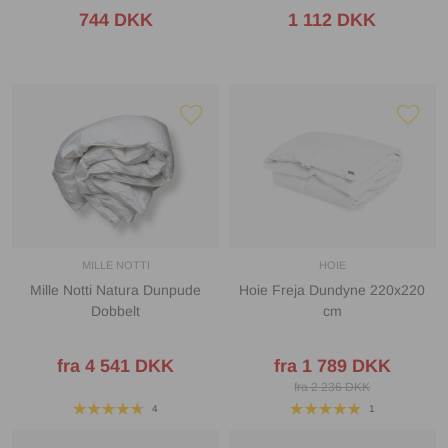
744 DKK
1 112 DKK
MILLE NOTTI
HOIE
Mille Notti Natura Dunpude
Hoie Freja Dundyne 220x220
Dobbelt
cm
fra 4 541 DKK
fra 1 789 DKK
fra 2 236 DKK
4
1