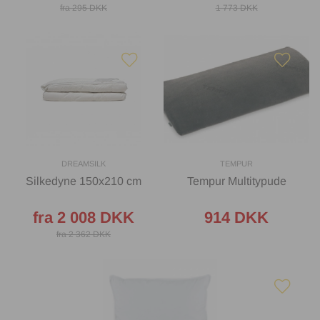
fra 295 DKK
1 773 DKK
DREAMSILK
TEMPUR
Silkedyne 150x210 cm
Tempur Multitypude
fra 2 008 DKK
914 DKK
fra 2 362 DKK