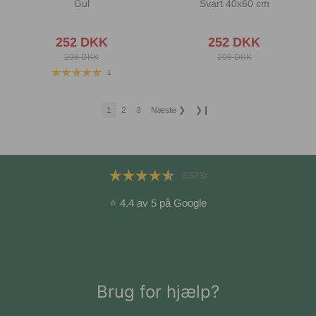
Gul
Svart 40x60 cm
252 DKK
252 DKK
296 DKK
296 DKK
1
1
2
3
Næste
❯
❯❙
(9533)
⭐ 4.4 av 5 på Google
Brug for hjælp?