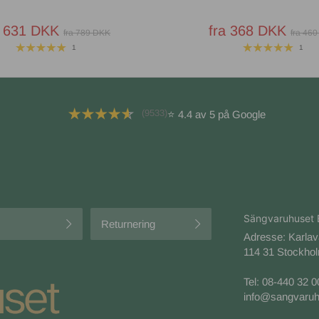
a 631 DKK
fra 368 DKK
fra 789 DKK
fra 46
1
1
(9533)
⭐ 4.4 av 5 på Google
Sängvaruhuset 
Returnering
Adresse: Karla
114 31 Stockhol
Tel:
08-440 32 0
info@sangvaruh