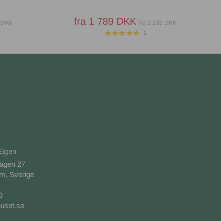
fra 1 789 DKK
0 DKK
fra 2 236 DKK
1
Elgen
vägen 27
m, Sverige
0
uset.se