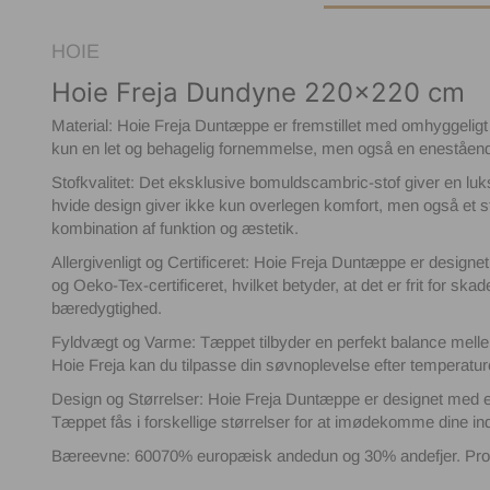
HOIE
Hoie Freja Dundyne 220x220 cm
Material: Hoie Freja Duntæppe er fremstillet med omhyggeligt 
kun en let og behagelig fornemmelse, men også en enestående
Stofkvalitet: Det eksklusive bomuldscambric-stof giver en lu
hvide design giver ikke kun overlegen komfort, men også et strejf
kombination af funktion og æstetik.
Allergivenligt og Certificeret: Hoie Freja Duntæppe er designet
og Oeko-Tex-certificeret, hvilket betyder, at det er frit for skad
bæredygtighed.
Fyldvægt og Varme: Tæppet tilbyder en perfekt balance mellem
Hoie Freja kan du tilpasse din søvnoplevelse efter temperature
Design og Størrelser: Hoie Freja Duntæppe er designet med en
Tæppet fås i forskellige størrelser for at imødekomme dine i
Bæreevne: 60070% europæisk andedun og 30% andefjer. Produce