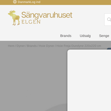
Danmark
Log ind
Brands
Udsalg
Senge
Hem
/
Dyner
/
Brands
/
Hoie Dyner
/
Hoie Freja Dundyne 220x220 cm