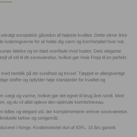
udvalgt europæisk gåsedun af højeste kvalitet. Dette sikrer ikke
 isoleringsevne for at holde dig varm og komfortabel hver nat.
ksuriøs følelse og en blød overflade mod huden. Dets elegante
 af stil til dit soveværelse, hvilket gør Hoie Freja til en perfekt
 med henblik på din sundhed og trivsel. Tæppet er allergivenligt
elige stoffer og opfylder høje standarder for kvalitet og
 vægt og varme, hvilket gør det egnet til brug året rundt. Med
n, og du vil altid opleve den optimale komfortniveau.
 tidløs og elegant stil, der komplimenterer enhver soveværelse.
ndividuelle behov og sengemål.
ret i Norge. Kvalitetstestet dun af IDFL. 15 års garanti.