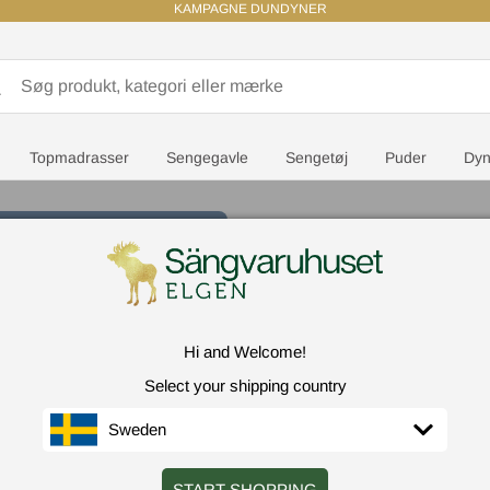
KAMPAGNE DUNDYNER
Topmadrasser
Sengegavle
Sengetøj
Puder
Dyn
RABATTKOD: SVALA100
100 kr extra rabatt på utvalda - minsta
köpbelopp 1 500 kr
Hoie Fr
Hi and Welcome!
Førende sengebrands
Select your shipping country
G
Sweden
FORE
START SHOPPING