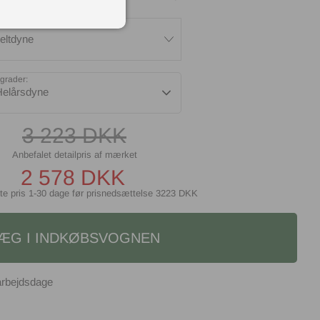
eltdyne
grader:
Helårsdyne
3 223
DKK
2 578
DKK
te pris 1-30 dage før prisnedsættelse
3223 DKK
ÆG I INDKØBSVOGNEN
arbejdsdage