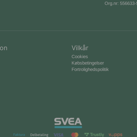
Org.nr: 556633
ion
Vilkår
Cookies
Købsbetingelser
Fortrolighedspolitik