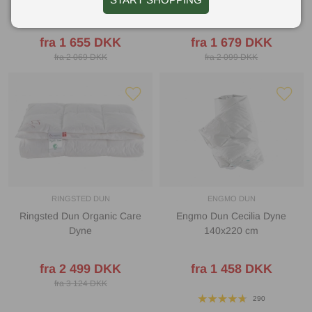
140x220 cm
Dyne 140x220 cm
fra 1 655 DKK
fra 1 679 DKK
fra 2 069 DKK
fra 2 099 DKK
RINGSTED DUN
ENGMO DUN
Ringsted Dun Organic Care
Engmo Dun Cecilia Dyne
Dyne
140x220 cm
fra 2 499 DKK
fra 1 458 DKK
fra 3 124 DKK
290