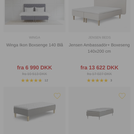
WINGA
JENSEN BEDS
Winga Ikon Boxsenge 140 Blå
Jensen Ambassadör+ Boxeseng
140x200 cm
fra 6 990 DKK
fra 13 622 DKK
fra 10 513 DKK
fra 17 027 DKK
12
3