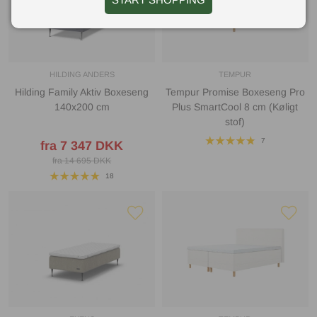
HILDING ANDERS
TEMPUR
Hilding Family Aktiv Boxeseng
Tempur Promise Boxeseng Pro
140x200 cm
Plus SmartCool 8 cm (Køligt
stof)
7
fra 7 347 DKK
fra 14 695 DKK
18