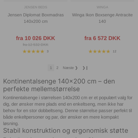
JENSEN BEDS
WINGA
Jensen Diplomat Boxmadras
Winga Ikon Boxsenge Antracite
140x200 cm
140
fra 10 026 DKK
fra 6 572 DKK
fra 12 532 DKK
3
12
1
2
Næste
❯
❯❙
Kontinentalsenge 140x200 cm – den
perfekte mellemstørrelse
Kontinentalsenge i størrelsen 140x200 cm er et populært valg for
dig, der ønsker mere plads end en enkeltseng, men ikke har
behov for en stor dobbeltseng. Denne størrelse passer perfekt til
både enkeltpersoner og par, der ønsker en mere kompakt
løsning.
Stabil konstruktion og ergonomisk støtte