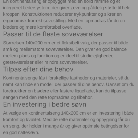
En kontinentalseng er opbygget med en solid ramme og et
integreret fjedersystem, der giver jævn og pålidelig støtte til hele
kroppen. Konstruktionen reducerer trykpunkter og sikrer en
ergonomisk korrekt sovestilling. Med en topmadras får du en
blødere og mere komfortabel overflade.
Passer til de fleste soveværelser
Størrelsen 140x200 cm er et fleksibelt valg, der passer til både
små og mellemstore soveværelser. Den giver en god balance
mellem plads og funktion og er ideel til studielejligheder,
gæsteværelser eller mindre soveværelser.
Tilpas efter dine behov
Kontinentalsenge fås i forskellige fastheder og materialer, så du
nemt kan finde en model, der passer til dine behov. Uanset om du
foretrækker en blødere eller fastere liggeflade, kan du tilpasse
sengen med den rette topmadras og tilbehør.
En investering i bedre søvn
At vælge en kontinentalseng 140x200 cm er en investering i både
komfort og kvalitet. Med de rette materialer og opbygning får du
en seng, der holder i mange år og giver optimale betingelser for
en god nattesøvn.