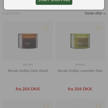
8
produkter
Sorter efter
MERAKI
MERAKI
Meraki Duftlys Dark Wood
Meraki Duftlys Lavender Rain
fra 204 DKK
fra 204 DKK