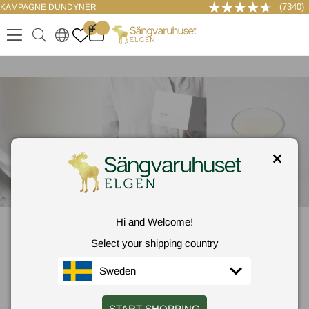
(7340)
KAMPAGNE DUNDYNER
LOG IND
0
.
.
.
.
Hi and Welcome!
Meraki
Select your shipping country
Sweden
START SHOPPING
Hem
/
Meraki