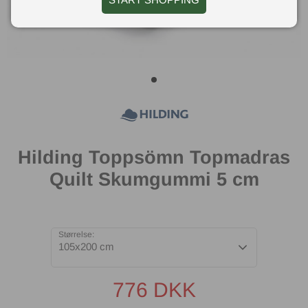
Hilding Toppsömn Topmadras
Quilt Skumgummi 5 cm
Størrelse:
105x200 cm
776
DKK