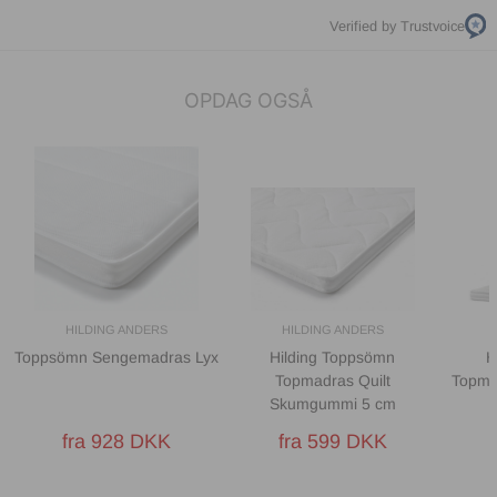
Verified by Trustvoice
OPDAG OGSÅ
HILDING ANDERS
HILDING ANDERS
Toppsömn Sengemadras Lyx
Hilding Toppsömn
H
Topmadras Quilt
Topmad
Skumgummi 5 cm
fra 928 DKK
fra 599 DKK