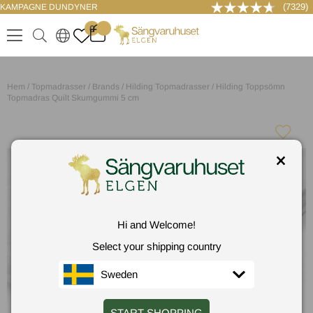
(7329)
KAMPAGNE DUNDYNER
LOG IND
0
.
.
.
.
Hem
/
Topmadrasser
/
Brands
/
Hilding Topmadrasser
/
Hilding Toppsömn
Topmadras Quilt Skumgummi 5 cm
Hi and Welcome!
Select your shipping country
Sweden
START SHOPPING