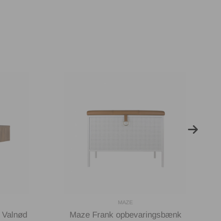
MAZE
 Valnød
Maze Frank opbevaringsbænk
Ho