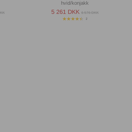
hvid/konjakk
5 261 DKK
DKK
6 576 DKK
2