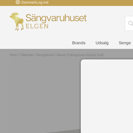
Danmark
Log ind
Brands
Udsalg
Senge
Hem
/
Tilbehør
/
Sengebord
/
Maze Pythagoras Kasse hvid