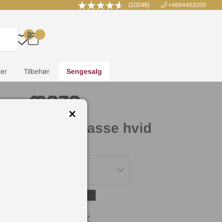
(10246)
+4684403200
0
.
.
.
.
er
Tilbehør
Sengesalg
Pythagoras Kasse hvid
e:
d
1 970
DKK