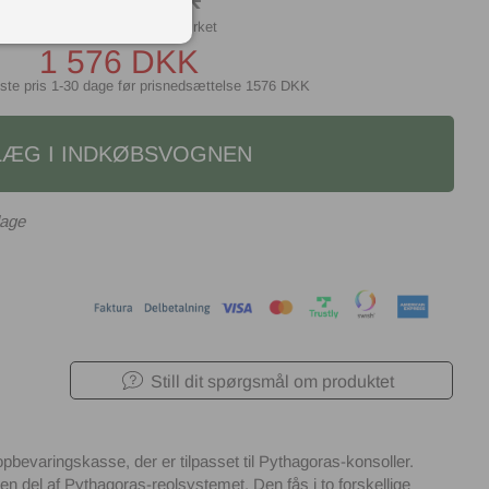
1 576
DKK
ste pris 1-30 dage før prisnedsættelse
1576 DKK
LÆG I INDKØBSVOGNEN
dage
Still dit spørgsmål om produktet
bevaringskasse, der er tilpasset til Pythagoras-konsoller.
 del af Pythagoras-reolsystemet. Den fås i to forskellige