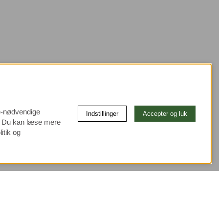
ke-nødvendige
Indstillinger
Accepter og luk
e. Du kan læse mere
itik og