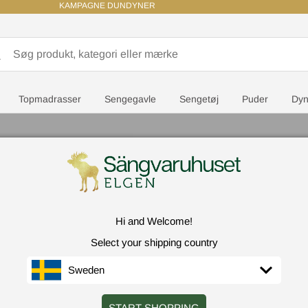
KAMPAGNE DUNDYNER
Topmadrasser
Sengegavle
Sengetøj
Puder
Dyn
Maze 
Hi and Welcome!
Farv
Hvi
Select your shipping country
Sweden
START SHOPPING