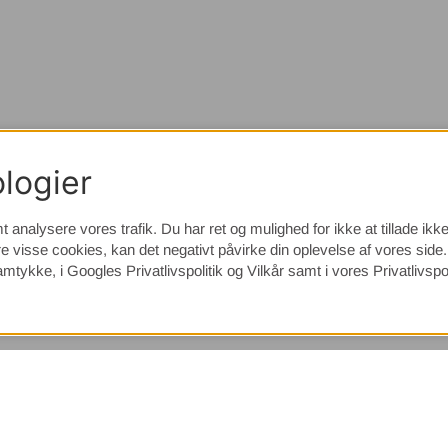
logier
t analysere vores trafik. Du har ret og mulighed for ikke at tillade ik
e visse cookies, kan det negativt påvirke din oplevelse af vores sid
samtykke, i
Googles Privatlivspolitik
og Vilkår samt i vores Privatlivspol
(9533)
⭐ 4.4 av 5 på Google