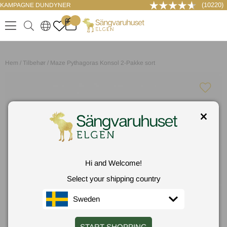
(10220)
KAMPAGNE DUNDYNER
LOG IND
0
.
.
.
.
Hem
/
Tilbehør
/
Maze Pythagoras Konsol 2-Pakke sort
Hi and Welcome!
Select your shipping country
Sweden
START SHOPPING