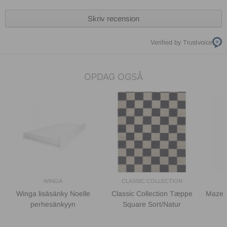
Skriv recension
Verified by Trustvoice
OPDAG OGSÅ
WINGA
CLASSIC COLLECTION
Winga lisäsänky Noelle
Classic Collection Tæppe
Maze F
perhesänkyyn
Square Sort/Natur