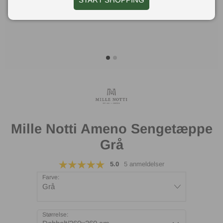
Mille Notti Ameno Sengetæppe
Grå
5.0
5 anmeldelser
Farve:
Grå
Størrelse: