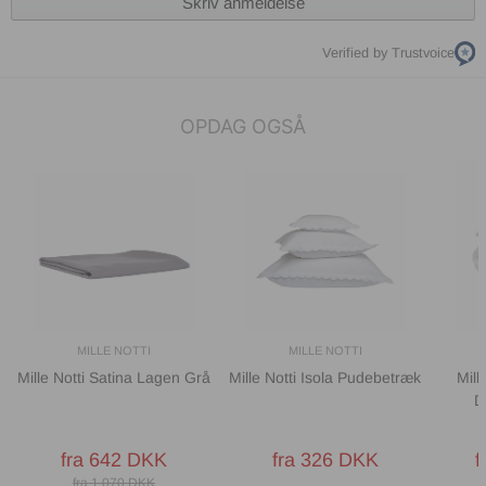
Skriv anmeldelse
Verified by Trustvoice
OPDAG OGSÅ
MILLE NOTTI
MILLE NOTTI
Mille Notti Satina Lagen Grå
Mille Notti Isola Pudebetræk
Mill
D
fra 642 DKK
fra 326 DKK
f
fra 1 070 DKK