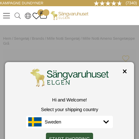
(7340)
KAMPAGNE DUNDYNER
LOG IND
0
.
.
.
.
Hem
/
Sengetøj
/
Brands
/
Mille Notti Sengetøj
/
Mille Notti Ameno Sengetæppe
Grå
Hi and Welcome!
Select your shipping country
Sweden
START SHOPPING