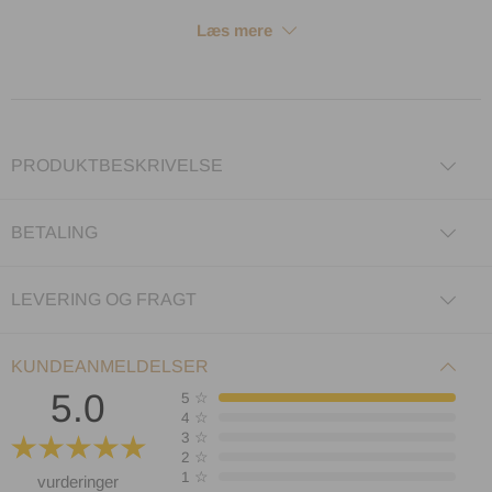
Læs mere
PRODUKTBESKRIVELSE
BETALING
LEVERING OG FRAGT
KUNDEANMELDELSER
5.0
5
☆
4
☆
3
☆
2
☆
1
☆
vurderinger