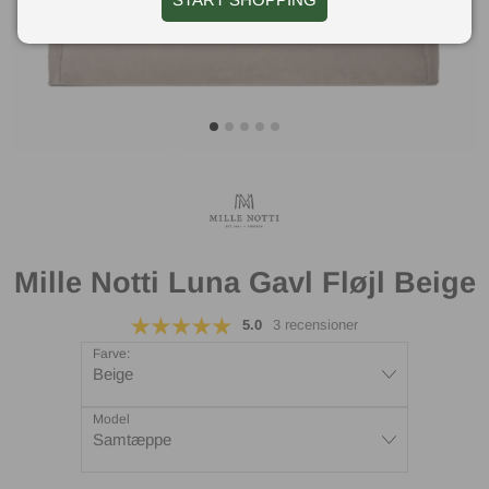
Mille Notti Luna Gavl Fløjl Beige
5.0
3 recensioner
Farve:
Beige
Model
Samtæppe