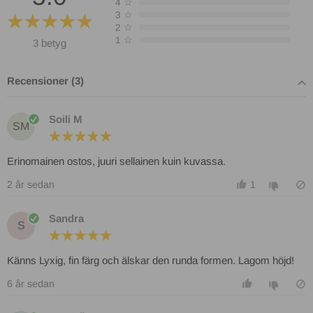
4
☆
3
☆
2
☆
1
☆
3 betyg
Recensioner (3)
Soili M
SM
Erinomainen ostos, juuri sellainen kuin kuvassa.
2 år sedan
1
Sandra
S
Känns Lyxig, fin färg och älskar den runda formen. Lagom höjd!
6 år sedan