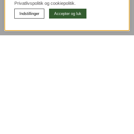
Privatlivspolitik og cookiepolitik.
Indstillinger
Accepter og luk
(9533)
⭐ 4.4 av 5 på Google
Brug for hjælp?
Kundeservice
Leveringsmetode
Tilbud
Returnering