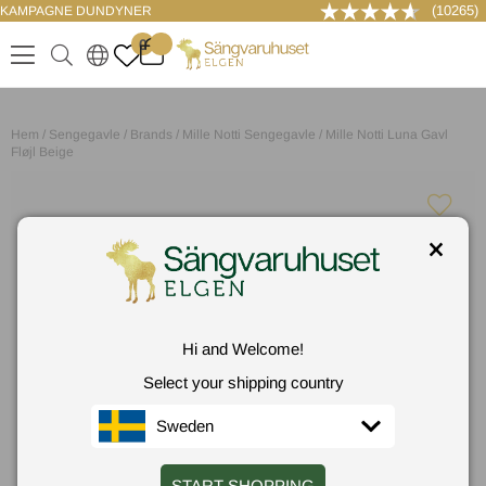
(10265)
KAMPAGNE DUNDYNER
LOG IND
0
.
.
.
.
Hem
/
Sengegavle
/
Brands
/
Mille Notti Sengegavle
/
Mille Notti Luna Gavl
Fløjl Beige
Hi and Welcome!
Select your shipping country
Sweden
START SHOPPING