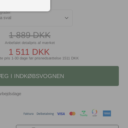
grader:
a sval
1 889
DKK
1 511
DKK
te pris 1-30 dage før prisnedsættelse
1511 DKK
ÆG I INDKØBSVOGNEN
arbejdsdage