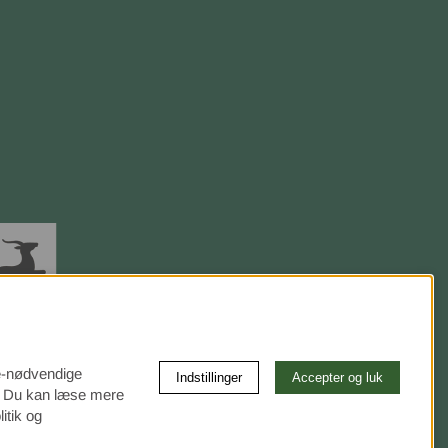
ke-nødvendige
Indstillinger
Accepter og luk
e. Du kan læse mere
itik og