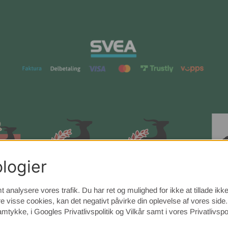
logier
t analysere vores trafik. Du har ret og mulighed for ikke at tillade ik
e visse cookies, kan det negativt påvirke din oplevelse af vores sid
samtykke, i
Googles Privatlivspolitik
og Vilkår samt i vores Privatlivspol
©
2026 Sengvaruhuset Elgen.
Vi bruger cookies
-
læs mere her
.