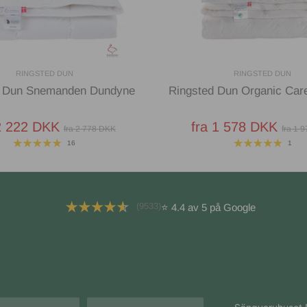
RINGSTED DUN
RINGSTED DUN
d Dun Snemanden Dundyne
Ringsted Dun Organic Car
2 222 DKK
fra 1 578 DKK
fra 2 778 DKK
fra 1 
16
1
(9533)
⭐ 4.4 av 5 på Google