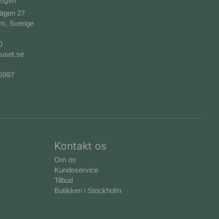
Elgen
vägen 27
m, Sverige
0
uset.se
-5997
Kontakt os
Om os
Kundeservice
Tilbud
Butikken i Stockholm