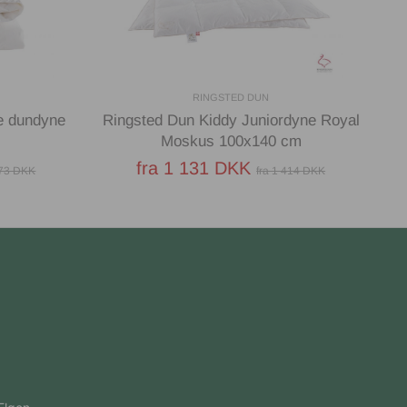
RINGSTED DUN
e dundyne
Ringsted Dun Kiddy Juniordyne Royal
Rin
Moskus 100x140 cm
fra 1 131 DKK
973 DKK
fra 1 414 DKK