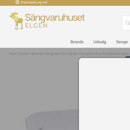
Danmark
Log ind
Brands
Udsalg
Senge
Hem
/
Dyner
/
Brands
/
Ringsted Dun Dyner
/
Ringsted Dun Klodshans Dyne