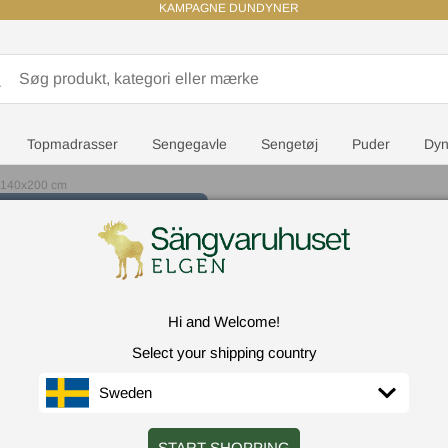
KAMPAGNE DUNDYNER
Topmadrasser
Sengegavle
Sengetøj
Puder
Dyn
 140x200 cm
RABATTKOD: SVALA100
100 kr extra rabatt på utvalda - minsta
köpbelopp 1 500 kr
Ringsted Dun
Hi and Welcome!
Select your shipping country
Førende sengebrands
Sweden
G
START SHOPPING