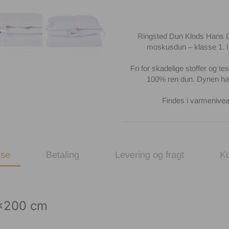
Ringsted Dun Klods Hans D
moskusdun – klasse 1. I 
Fri for skadelige stoffer og tes
100% ren dun. Dynen har
Findes i varmenivea
lse
Betaling
Levering og fragt
K
0x200 cm