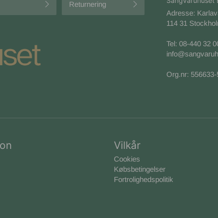
Sängvaruhuset 
Returnering
Adresse: Karla
114 31 Stockhol
Tel:
08-440 32 0
info@sangvaruh
Org.nr: 556633
ion
Vilkår
Cookies
Købsbetingelser
Fortrolighedspolitik