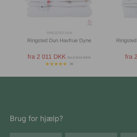
RINGSTED DUN
Ringsted Dun Havfrue Dyne
Ringste
fra 2 011 DKK
fra 
fra 2 513 DKK
16
Brug for hjælp?