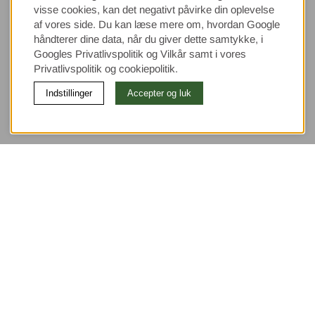
visse cookies, kan det negativt påvirke din oplevelse
af vores side. Du kan læse mere om, hvordan Google
håndterer dine data, når du giver dette samtykke, i
Googles Privatlivspolitik
og Vilkår samt i vores
Privatlivspolitik og cookiepolitik.
Indstillinger
Accepter og luk
(9533)
⭐ 4.4 av 5 på Google
Brug for hjælp?