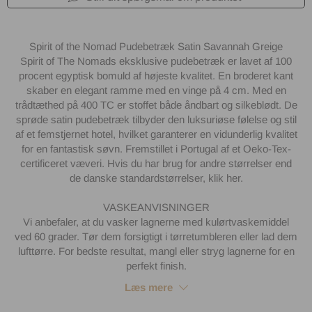
Spirit of the Nomad Pudebetræk Satin Savannah Greige
Spirit of The Nomads eksklusive pudebetræk er lavet af 100
procent egyptisk bomuld af højeste kvalitet. En broderet kant
skaber en elegant ramme med en vinge på 4 cm. Med en
trådtæthed på 400 TC er stoffet både åndbart og silkeblødt. De
sprøde satin pudebetræk tilbyder den luksuriøse følelse og stil
af et femstjernet hotel, hvilket garanterer en vidunderlig kvalitet
for en fantastisk søvn. Fremstillet i Portugal af et Oeko-Tex-
certificeret væveri. Hvis du har brug for andre størrelser end
de danske standardstørrelser, klik her.
VASKEANVISNINGER
Vi anbefaler, at du vasker lagnerne med kulørtvaskemiddel
ved 60 grader. Tør dem forsigtigt i tørretumbleren eller lad dem
lufttørre. For bedste resultat, mangl eller stryg lagnerne for en
perfekt finish.
Læs mere