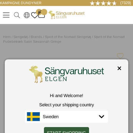
(7329)
KAMPAGNE DUNDYNER
LOG IND
0
.
.
.
.
Hem
/
Sengetøj
/
Brands
/
Spirit of the Nomad Sengetøj
/
Spirit of the Nomad
Pudebetræk Satin Savannah Greige
Hi and Welcome!
Select your shipping country
Sweden
START SHOPPING