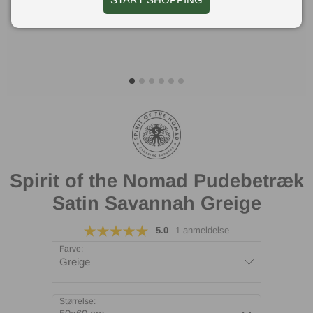
Spirit of the Nomad Pudebetræk
Satin Savannah Greige
5.0
1 anmeldelse
Farve:
Greige
Størrelse: