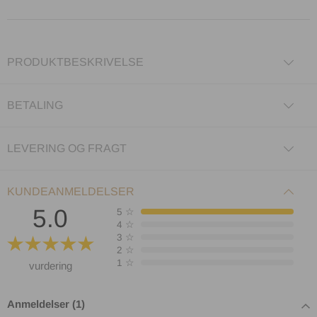
PRODUKTBESKRIVELSE
BETALING
LEVERING OG FRAGT
KUNDEANMELDELSER
5.0
5
☆
4
☆
3
☆
2
☆
1
☆
vurdering
Anmeldelser (1)