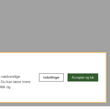
ke-nødvendige
Indstillinger
Accepter og luk
e. Du kan læse mere
itik og