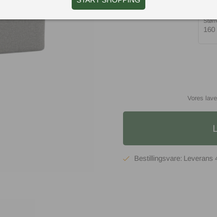
Størr
160
Vores lave