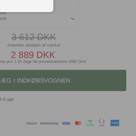
else:
 cm
3 612
DKK
2 889
DKK
ste pris 1-30 dage før prisnedsættelse
2889 DKK
LÆG I INDKØBSVOGNEN
4-8 uge