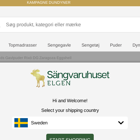
KAMPAGNE DUNDYNER
Topmadrasser
Sengegavle
Sengetøj
Puder
Dyn
ds Gavlpuder Rixö DG Zaragoza Eggshell
Carpe Die
Hi and Welcome!
Select your shipping country
Sweden
Farv
DG 
START SHOPPING