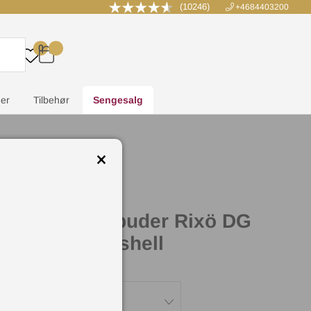
(10246)
+4684403200
0
.
.
.
.
er
Tilbehør
Sengesalg
m Beds Gavlpuder Rixö DG
Zaragoza Eggshell
e:
Zaragoza Eggshell