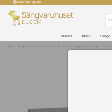
Danmark
Log ind
Brands
Udsalg
Senge
Hem
/
Sengegavle
/
Brands
/
Carpe Diem Beds Sengegavle
/
Carpe Diem Be