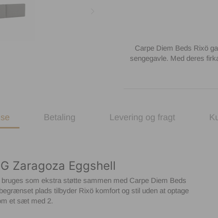
Carpe Diem Beds Rixö gavlpu
sengegavle. Med deres firkant
lse
Betaling
Levering og fragt
K
G Zaragoza Eggshell
kan bruges som ekstra støtte sammen med Carpe Diem Beds
egrænset plads tilbyder Rixö komfort og stil uden at optage
som et sæt med 2.