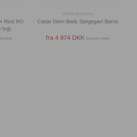
CARPE DIEM BEDS
r Rixö RO
Carpe Diem Beds Sengegavl Bornö
 tyg)
fra 4 974 DKK
809 DKK
fra 6 217 DKK