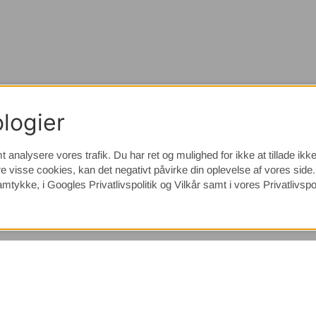
logier
t analysere vores trafik. Du har ret og mulighed for ikke at tillade ik
e visse cookies, kan det negativt påvirke din oplevelse af vores sid
samtykke, i
Googles Privatlivspolitik
og Vilkår samt i vores Privatlivspol
(9533)
⭐ 4.4 av 5 på Google