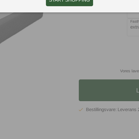
Størr
105
Fast
extr
Vores lave