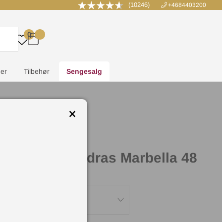
(10246)
+4684403200
0
.
.
.
.
er
Tilbehør
Sengesalg
 Borgholm Madras Marbella 48
e:
ella 48