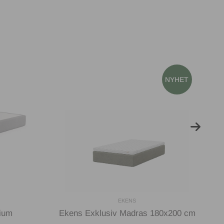
EKENS
ium
Ekens Exklusiv Madras 180x200 cm
E