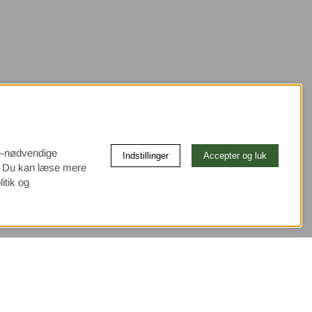
ke-nødvendige
Indstillinger
Accepter og luk
e. Du kan læse mere
itik og