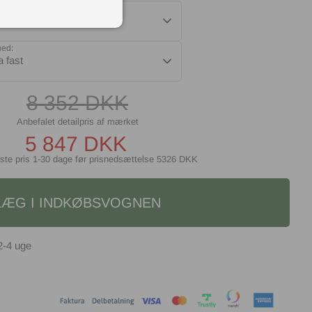
else:
x200 cm
hed:
a fast
8 352
DKK
5 847
DKK
ste pris 1-30 dage før prisnedsættelse
5326 DKK
LÆG I INDKØBSVOGNEN
2-4 uge