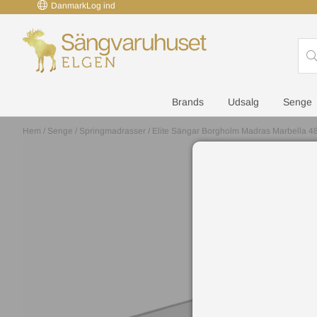
Danmark
Log ind
Brands
Udsalg
Senge
Hem
/
Senge
/
Springmadrasser
/
Elite Sängar Borgholm Madras Marbella 4