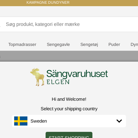
KAMPAGNE DUNDYNER
Topmadrasser
Sengegavle
Sengetøj
Puder
Dyn
8
Elite Sängar
Hi and Welcome!
Select your shipping country
Farv
Sweden
Marb
START SHOPPING