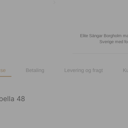
Elite Sängar Borgholm mad
Sverige med fo
lse
Betaling
Levering og fragt
K
bella 48