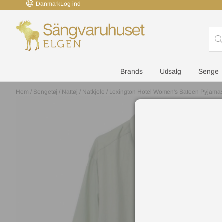
Danmark
Log ind
Brands
Udsalg
Senge
Hem
/
Sengetøj
/
Nattøj / Natkjole
/
Lexington Hotel Women's Sateen Pyjama