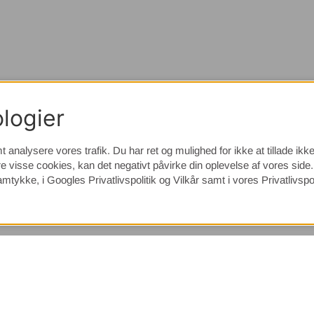
logier
t analysere vores trafik. Du har ret og mulighed for ikke at tillade ik
e visse cookies, kan det negativt påvirke din oplevelse af vores sid
samtykke, i
Googles Privatlivspolitik
og Vilkår samt i vores Privatlivspol
(9533)
⭐ 4.4 av 5 på Google