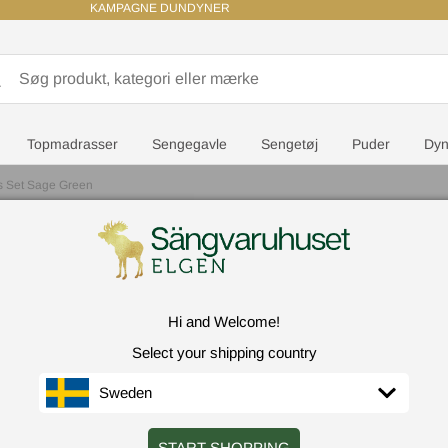
KAMPAGNE DUNDYNER
Topmadrasser
Sengegavle
Sengetøj
Puder
Dyn
s Set Sage Green
Lexington H
Hi and Welcome!
Select your shipping country
Sweden
Størr
START SHOPPING