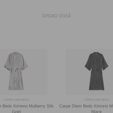
OPDAG OGSÅ
CARPE DIEM BEDS
CARPE DIEM BEDS
 Beds Kimono Mulberry Silk
Carpe Diem Beds Kimono Mu
Gold
Black