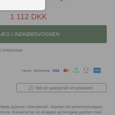
mall
1 112
DKK
LÆG I INDKØBSVOGNEN
5 arbejdsdage
Still dit spørgsmål om produktet
rbløde pyjamas i bomuldsatin. Skjorten har perlemorsknapper,
tlomme. Bukserne har en afslappet og behagelig pasform med