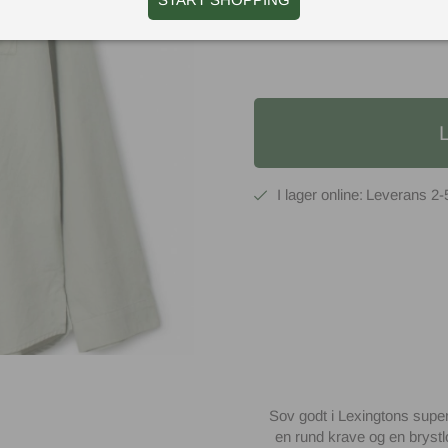
X-S
2-
Sov godt i Lexingtons supe
en rund krave og en brys