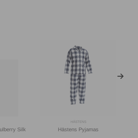
HÄSTENS
lberry Silk
Hästens Pyjamas