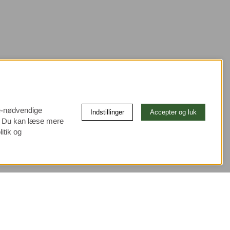
ke-nødvendige
Indstillinger
Accepter og luk
e. Du kan læse mere
itik og