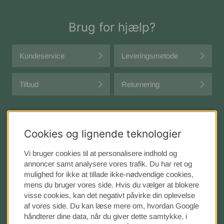
Brug for hjælp?
Kundeservice
Leveringsmetode
Tilbud
Returnering
Cookies og lignende teknologier
Vi bruger cookies til at personalisere indhold og
annoncer samt analysere vores trafik. Du har ret og
mulighed for ikke at tillade ikke-nødvendige cookies,
Sängvaruhuset Elgen
mens du bruger vores side. Hvis du vælger at blokere
Adresse: Karlavägen 27
visse cookies, kan det negativt påvirke din oplevelse
114 31 Stockholm, Sverige
af vores side. Du kan læse mere om, hvordan Google
håndterer dine data, når du giver dette samtykke, i
Tel:
08-440 32 00