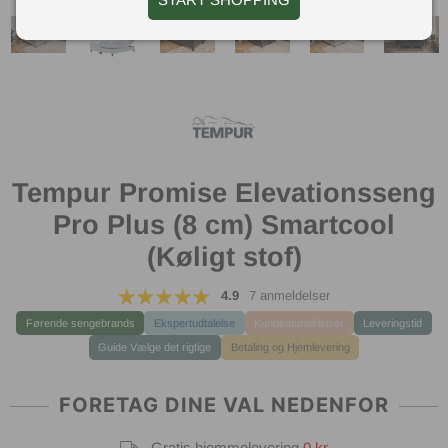
Tempur Promise Elevationsseng
Pro Plus (8 cm) Smartcool
(Køligt stof)
4.9
7 anmeldelser
Førende sengebrands
Ekspertudtalelse
Kundeanmeldelser
Leveringstid
Guide Vælge det rigtige
Betaling og Hjemlevering
FORETAG DINE VAL NEDENFOR
Gratis hjemmelevering
0 kr