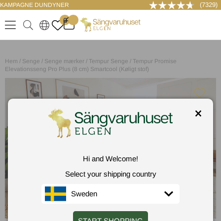
(7329)
KAMPAGNE DUNDYNER
LOG IND
0
.
.
.
.
Hem
/
Senge
/
Senge mærker
/
Tempur Senge
/
Tempur Promise
Elevationsseng Pro Plus (8 cm) Smartcool (Køligt stof)
Hi and Welcome!
Select your shipping country
Sweden
START SHOPPING