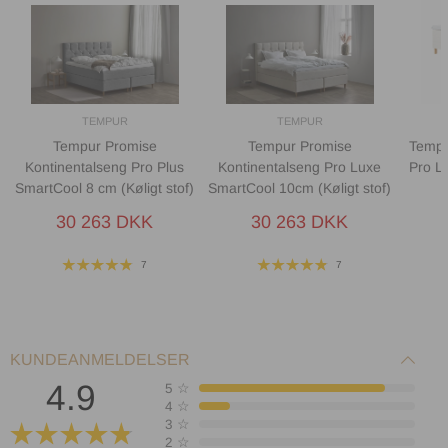
TEMPUR
TEMPUR
Tempur Promise
Tempur Promise
Tempu
Kontinentalseng Pro Plus
Kontinentalseng Pro Luxe
Pro L
SmartCool 8 cm (Køligt stof)
SmartCool 10cm (Køligt stof)
30 263 DKK
30 263 DKK
7
7
KUNDEANMELDELSER
4.9
5
☆
4
☆
3
☆
2
☆