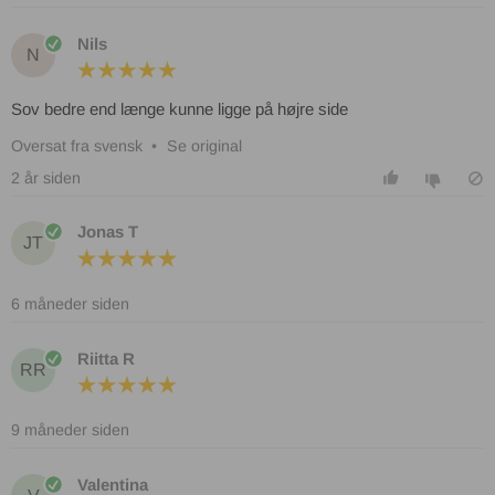
Nils
N
Sov bedre end længe kunne ligge på højre side
Oversat fra svensk
•
Se original
2 år siden
Jonas T
JT
6 måneder siden
Riitta R
RR
9 måneder siden
Valentina