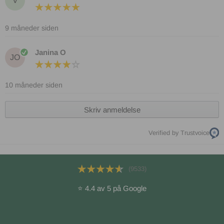
V
9 måneder siden
Janina O
JO
10 måneder siden
Skriv anmeldelse
Verified by Trustvoice
(9533)
⭐ 4.4 av 5 på Google