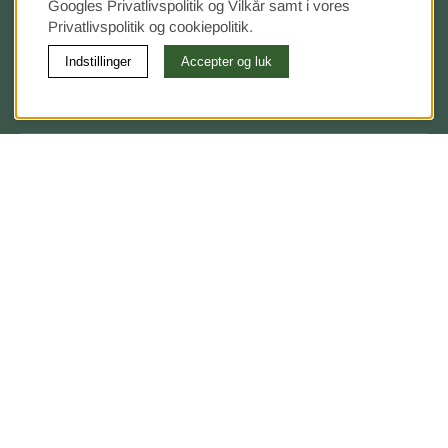
Googles Privatlivspolitik
og Vilkår samt i vores
info@sangvaruhuset.se
Privatlivspolitik og cookiepolitik.
Indstillinger
Accepter og luk
Org.nr: 556633-5997
Mine sider
LOG IND
Information
Rabattkoder
Vilkår
Cookies
Købsbetingelser