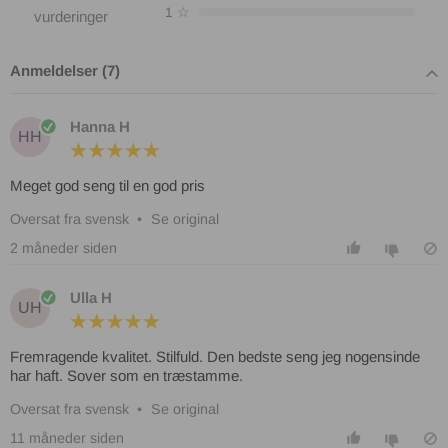
1
☆
vurderinger
Anmeldelser (7)
Hanna H
HH
Meget god seng til en god pris
Oversat fra svensk
•
Se original
2 måneder siden
Ulla H
UH
Fremragende kvalitet. Stilfuld. Den bedste seng jeg nogensinde
har haft. Sover som en træstamme.
Oversat fra svensk
•
Se original
11 måneder siden