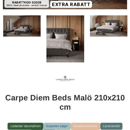
RABATTKOD: S2026
EXTRA RABATT
500 kr rabatt på utvalda – använd i kassan
Carpe Diem Beds Malö 210x210
cm
Ledande Varumärken
Experten säger
Kundrecensioner
Leveranstid