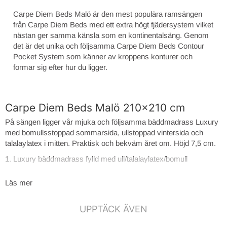
Carpe Diem Beds Malö är den mest populära ramsängen
från Carpe Diem Beds med ett extra högt fjädersystem vilket
nästan ger samma känsla som en kontinentalsäng. Genom
det är det unika och följsamma Carpe Diem Beds Contour
Pocket System som känner av kroppens konturer och
formar sig efter hur du ligger.
Carpe Diem Beds Malö 210x210 cm
På sängen ligger vår mjuka och följsamma bäddmadrass Luxury
med bomullsstoppad sommarsida, ullstoppad vintersida och
talalaylatex i mitten. Praktisk och bekväm året om. Höjd 7,5 cm.
1. Luxury bäddmadrass fylld med ull/talalaylatex/bomull
2. CDB* Contour Pocket System 15 cm
Läs mer
3. Trögelastiskt bottensegment
4. Värmebehandlad pocket 13 cm
UPPTÄCK ÄVEN
5. Sängram av svensk furu med nedsänkta ribbor