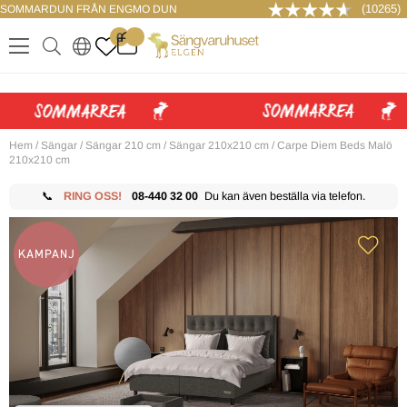
(10265)
SOMMARDUN FRÅN ENGMO DUN
LOGGA IN
0
.
.
.
.
Hem
/
Sängar
/
Sängar 210 cm
/
Sängar 210x210 cm
/
Carpe Diem Beds Malö
210x210 cm
📞
RING OSS!
08-440 32 00
Du kan även beställa via telefon.