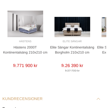
Höjd inkl. bäddmadrass: 40 cm
Rekommenderad benhöjd: 17 cm
HÄSTENS
ELITE SÄNGAR
Hästens 2000T
Elite Sängar Kontinentalsäng
Elite 
Kontinentalsäng 210x210 cm
Borgholm 210x210 cm
Exc
fr.771 900 kr
fr.26 390 kr
fr.37 700 kr
KUNDRECENSIONER