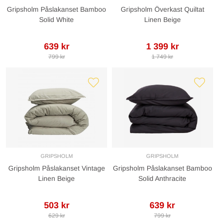
Gripsholm Påslakanset Bamboo
Gripsholm Överkast Quiltat
Solid White
Linen Beige
639 kr
1 399 kr
799 kr
1 749 kr
GRIPSHOLM
GRIPSHOLM
Gripsholm Påslakanset Vintage
Gripsholm Påslakanset Bamboo
Linen Beige
Solid Anthracite
503 kr
639 kr
629 kr
799 kr