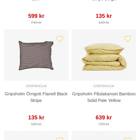
599 kr
135 kr
749 kr
169 kr
GRIPSHOLM
GRIPSHOLM
Gripsholm Örngott Flanell Black
Gripsholm Påslakanset Bamboo
Stripe
Solid Pale Yellow
135 kr
639 kr
169 kr
799 kr