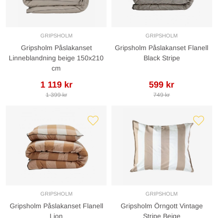
GRIPSHOLM
GRIPSHOLM
Gripsholm Påslakanset
Gripsholm Påslakanset Flanell
Linneblandning beige 150x210
Black Stripe
cm
1 119 kr
599 kr
1 399 kr
749 kr
GRIPSHOLM
GRIPSHOLM
Gripsholm Påslakanset Flanell
Gripsholm Örngott Vintage
Lion
Stripe Beige