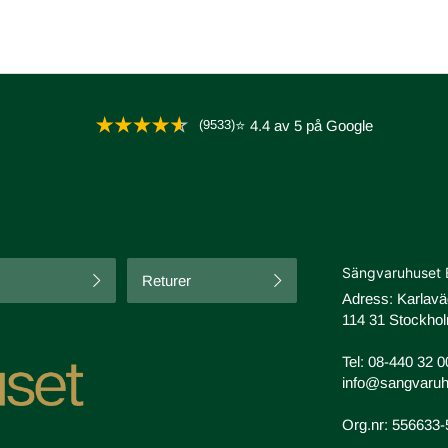
(9533)
⭐ 4.4 av 5 på Google
Sängvaruhuset 
Returer
Adress: Karlav
114 31 Stockhol
Tel:
08-440 32 0
info@sangvaruh
Org.nr: 556633