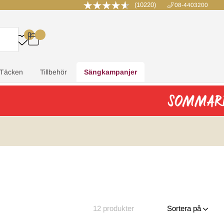
(10220)
08-4403200
0
.
.
.
.
Täcken
Tillbehör
Sängkampanjer
12
produkter
Sortera på