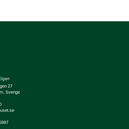
Elgen
ägen 27
m, Sverige
0
uset.se
-5997