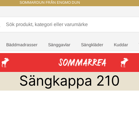
SOMMARDUN FRÅN ENGMO DUN
Bäddmadrasser
Sänggavlar
Sängkläder
Kuddar
Sängkappa 210