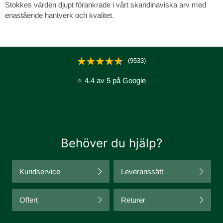
Stokkes värden djupt förankrade i vårt skandinaviska arv med
enastående hantverk och kvalitet.
(9533)
⭐ 4.4 av 5 på Google
Behöver du hjälp?
Kundservice
Leveranssätt
Offert
Returer