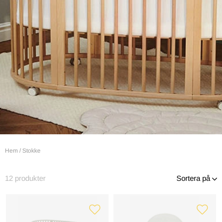
Hem
/
Stokke
12
produkter
Sortera på