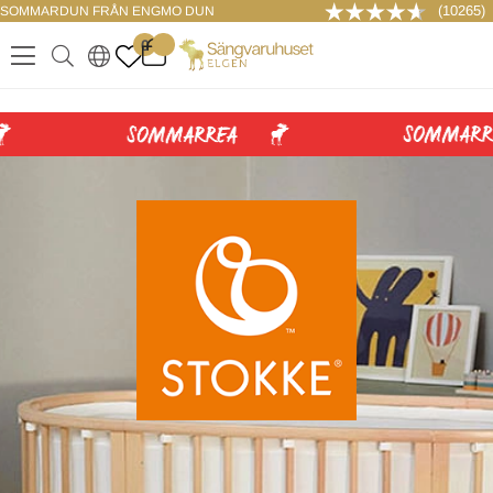
(10265)
SOMMARDUN FRÅN ENGMO DUN
LOGGA IN
0
.
.
.
.