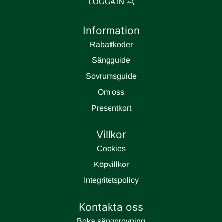
LOGGA IN
Information
Rabattkoder
Sängguide
Sovrumsguide
Om oss
Presentkort
Villkor
Cookies
Köpvillkor
Integritetspolicy
Kontakta oss
Boka sängprovning