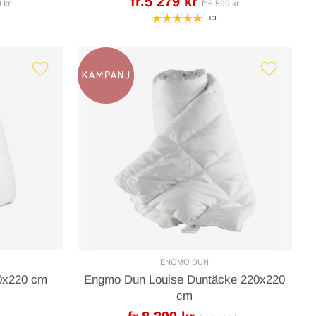
fr.5 279 kr
0 kr
fr.6 599 kr
13
ENGMO DUN
20x220 cm
Engmo Dun Louise Duntäcke 220x220
cm