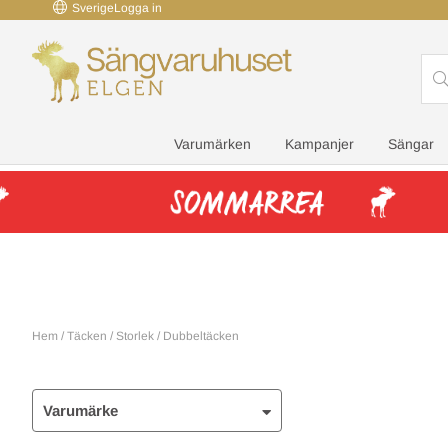
Sverige
Logga in
Varumärken
Kampanjer
Sängar
Hem
/
Täcken
/
Storlek
/
Dubbeltäcken
Varumärke