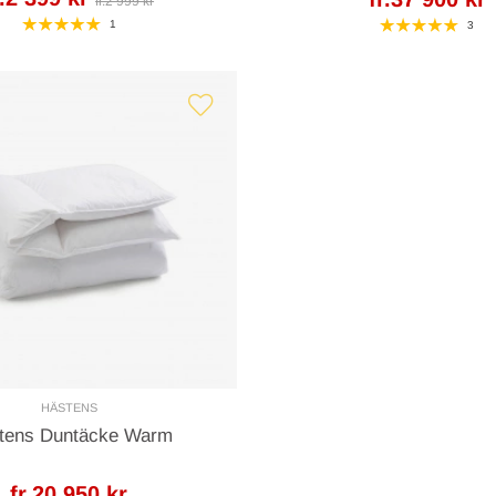
fr.2 999 kr
1
3
HÄSTENS
tens Duntäcke Warm
fr.20 950 kr