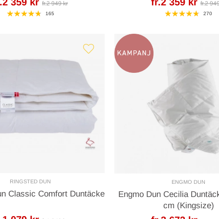
r.2 359 kr
fr.2 359 kr
fr.2 949 kr
fr.2 94
165
270
RINGSTED DUN
ENGMO DUN
un Classic Comfort Duntäcke
Engmo Dun Cecilia Duntäc
cm (Kingsize)