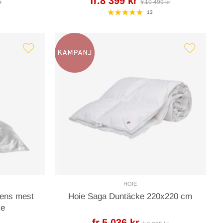
fr.8 399 kr
r
fr.10 499 kr
13
HOIE
dens mest
Hoie Saga Duntäcke 220x220 cm
ke
fr.5 036 kr