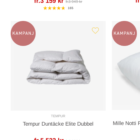
f
fr.3 159 kr
fr.3 949 kr
165
TEMPUR
Mille Notti
Tempur Duntäcke Elite Dubbel