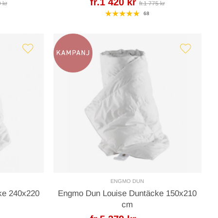
fr.1 420 kr
9 kr
fr.1 775 kr
68
ENGMO DUN
ke 240x220
Engmo Dun Louise Duntäcke 150x210
cm