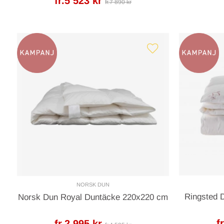
fr.5 523 kr
fr.7 890 kr
NORSK DUN
Ringsted 
Norsk Dun Royal Duntäcke 220x220 cm
f
fr.2 995 kr