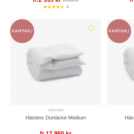
fr.4 595 kr
8
HÄSTENS
Hästens Duntäcke Medium
Häs
fr.17 950 kr