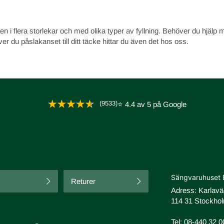
 i flera storlekar och med olika typer av fyllning. Behöver du hjälp m
över du
påslakanset
till ditt täcke hittar du även det hos oss.
(9533)
⭐ 4.4 av 5 på Google
Sängvaruhuset 
Returer
Adress: Karlav
114 31 Stockhol
Tel:
08-440 32 0