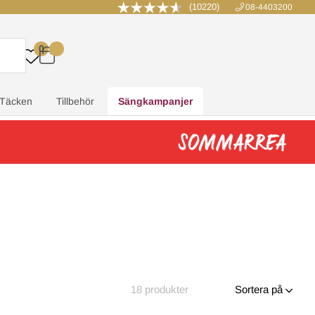
(10220)
08-4403200
0
.
.
.
.
Täcken
Tillbehör
Sängkampanjer
18
produkter
Sortera på