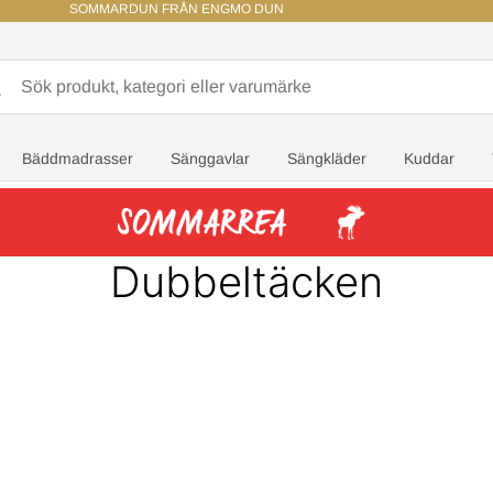
SOMMARDUN FRÅN ENGMO DUN
Bäddmadrasser
Sänggavlar
Sängkläder
Kuddar
Dubbeltäcken