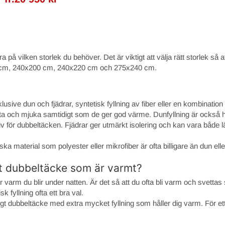
 vilken storlek du behöver. Det är viktigt att välja rätt storlek så att
20 cm, 240x200 cm, 240x220 cm och 275x240 cm.
inklusive dun och fjädrar, syntetisk fyllning av fiber eller en kombinatio
a och mjuka samtidigt som de ger god värme. Dunfyllning är också hypoal
ativ för dubbeltäcken. Fjädrar ger utmärkt isolering och kan vara både 
ska material som polyester eller mikrofiber är ofta billigare än dun eller
igt dubbeltäcke som är varmt?
r varm du blir under natten. Är det så att du ofta bli varm och svetta
k fyllning ofta ett bra val.
figt dubbeltäcke med extra mycket fyllning som håller dig varm. För ett 