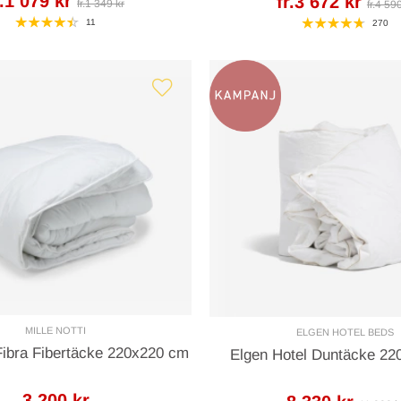
r.1 079 kr
fr.3 672 kr
fr.1 349 kr
fr.4 59
11
270
MILLE NOTTI
ELGEN HOTEL BEDS
 Fibra Fibertäcke 220x220 cm
Elgen Hotel Duntäcke 2
3 200 kr