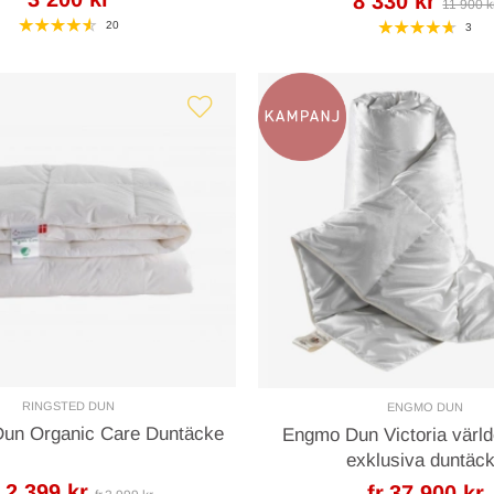
8 330 kr
11 900 k
20
3
RINGSTED DUN
ENGMO DUN
Dun Organic Care Duntäcke
Engmo Dun Victoria värl
exklusiva duntäc
r.2 399 kr
fr.37 900 kr