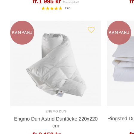
fr.1 995 kr
f
fr.2 299 kr
270
ENGMO DUN
Ringsted D
Engmo Dun Astrid Duntäcke 220x220
cm