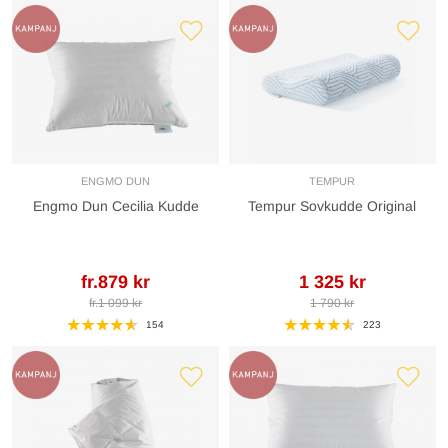
ENGMO DUN
TEMPUR
Engmo Dun Cecilia Kudde
Tempur Sovkudde Original
fr.879 kr
1 325 kr
fr.1 099 kr
1 790 kr
154
223