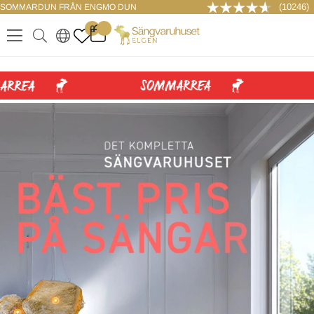
(10246)
SOMMARDUN FRÅN ENGMO DUN
LOGGA IN
0
.
.
.
.