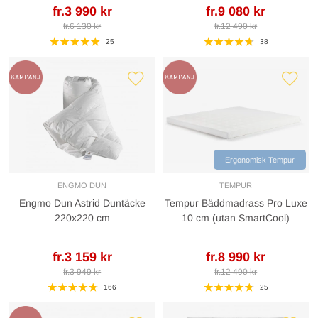
fr.3 990 kr
fr.9 080 kr
fr.6 130 kr
fr.12 490 kr
25
38
Ergonomisk Tempur
ENGMO DUN
TEMPUR
Engmo Dun Astrid Duntäcke
Tempur Bäddmadrass Pro Luxe
220x220 cm
10 cm (utan SmartCool)
fr.3 159 kr
fr.8 990 kr
fr.3 949 kr
fr.12 490 kr
166
25