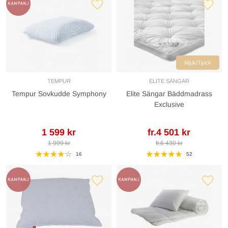
Mjuk/Tjock
TEMPUR
ELITE SÄNGAR
Tempur Sovkudde Symphony
Elite Sängar Bäddmadrass
Exclusive
1 599 kr
fr.4 501 kr
1 999 kr
fr.6 430 kr
16
52