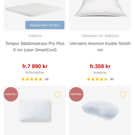
Ergonomisk Tempur
TEMPUR
VÄRNAMO OF SWEDEN
Tempur Bäddmadrass Pro Plus
Värnamo Anemon Kudde 50x60
8 cm (utan SmartCool)
cm
fr.7 890 kr
fr.359 kr
fr.10 990 kr
fr.449 kr
38
90