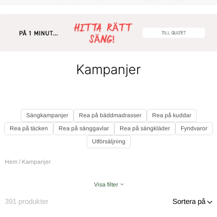
Kampanjer
Sängkampanjer
Rea på bäddmadrasser
Rea på kuddar
Rea på täcken
Rea på sänggavlar
Rea på sängkläder
Fyndvaror
Utförsäljning
Hem
/
Kampanjer
Visa filter
391
produkter
Sortera på