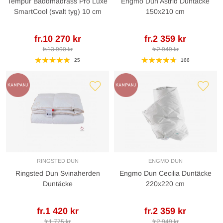
Tempur Bäddmadrass Pro Luxe
Engmo Dun Astrid Duntäcke
SmartCool (svalt tyg) 10 cm
150x210 cm
fr.10 270 kr
fr.2 359 kr
fr.13 990 kr
fr.2 949 kr
25
166
RINGSTED DUN
ENGMO DUN
Ringsted Dun Svinaherden
Engmo Dun Cecilia Duntäcke
Duntäcke
220x220 cm
fr.1 420 kr
fr.2 359 kr
fr.1 775 kr
fr.2 949 kr