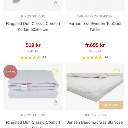
RINGSTED DUN
VÄRNAMO OF SWEDEN
Ringsted Dun Classic Comfort
Varnamo of Sweden TopCool
Kudde 50x60 cm
Täcke
519 kr
fr.695 kr
649 kr
fr.869 kr
43
14
Mjuk/Tjock
RINGSTED DUN
JENSEN BEDS
Ringsted Dun Classic Comfort
Jensen Bäddmadrass Starrose