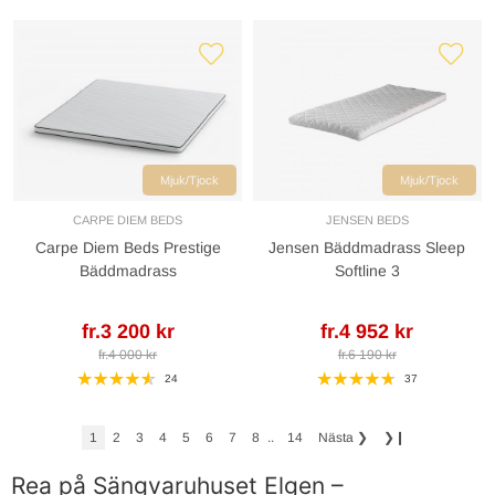
Mjuk/Tjock
Mjuk/Tjock
CARPE DIEM BEDS
JENSEN BEDS
Carpe Diem Beds Prestige
Jensen Bäddmadrass Sleep
Bäddmadrass
Softline 3
fr.3 200 kr
fr.4 952 kr
fr.4 000 kr
fr.6 190 kr
24
37
1
2
3
4
5
6
7
8
..
14
Nästa
❯
❯❙
Rea på Sängvaruhuset Elgen –