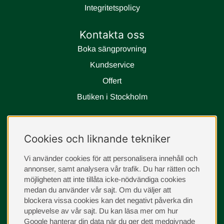
Integritetspolicy
Kontakta oss
Boka sängprovning
Kundservice
Offert
Butiken i Stockholm
Följ oss
Cookies och liknande tekniker
instagram
Vi använder cookies för att personalisera innehåll och
annonser, samt analysera vår trafik. Du har rätten och
möjligheten att inte tillåta icke-nödvändiga cookies
medan du använder vår sajt. Om du väljer att
blockera vissa cookies kan det negativt påverka din
upplevelse av vår sajt.
Du kan läsa mer om hur
Google hanterar din data när du ger dett medgivnade