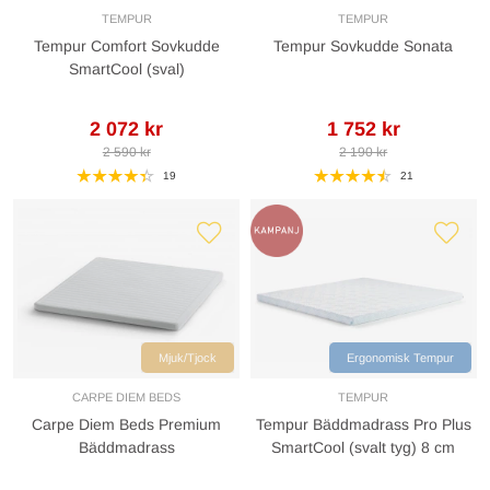
TEMPUR
TEMPUR
Tempur Comfort Sovkudde
Tempur Sovkudde Sonata
SmartCool (sval)
2 072 kr
1 752 kr
2 590 kr
2 190 kr
19
21
Mjuk/Tjock
Ergonomisk Tempur
CARPE DIEM BEDS
TEMPUR
Carpe Diem Beds Premium
Tempur Bäddmadrass Pro Plus
Bäddmadrass
SmartCool (svalt tyg) 8 cm