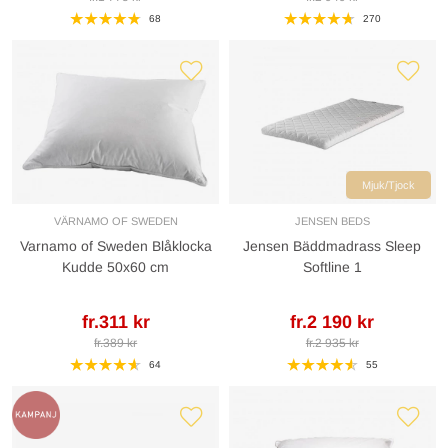
68
270
Mjuk/Tjock
VÄRNAMO OF SWEDEN
JENSEN BEDS
Varnamo of Sweden Blåklocka
Jensen Bäddmadrass Sleep
Kudde 50x60 cm
Softline 1
fr.311 kr
fr.2 190 kr
fr.389 kr
fr.2 935 kr
64
55