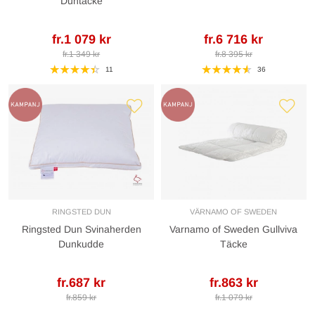
Duntäcke
fr.1 079 kr
fr.6 716 kr
fr.1 349 kr
fr.8 395 kr
11
36
RINGSTED DUN
VÄRNAMO OF SWEDEN
Ringsted Dun Svinaherden
Varnamo of Sweden Gullviva
Dunkudde
Täcke
fr.687 kr
fr.863 kr
fr.859 kr
fr.1 079 kr