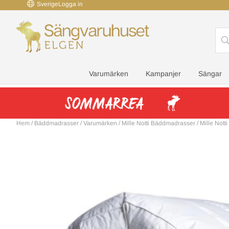
Sverige
Logga in
Varumärken
Kampanjer
Sängar
Hem
/
Bäddmadrasser
/
Varumärken
/
Mille Notti Bäddmadrasser
/
Mille Not