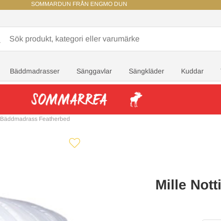
SOMMARDUN FRÅN ENGMO DUN
Bäddmadrasser
Sänggavlar
Sängkläder
Kuddar
ti Bäddmadrass Featherbed
Mille Not