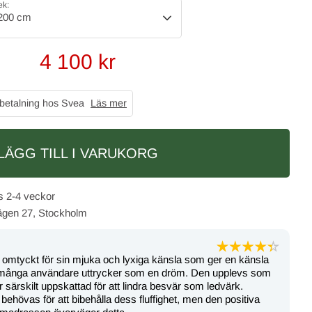
ek:
200 cm
4 100
kr
 betalning hos Svea
Läs mer
LÄGG TILL I VARUKORG
2-4 veckor
vägen 27, Stockholm
mtyckt för sin mjuka och lyxiga känsla som ger en känsla
et många användare uttrycker som en dröm. Den upplevs som
 särskilt uppskattad för att lindra besvär som ledvärk.
hövas för att bibehålla dess fluffighet, men den positiva