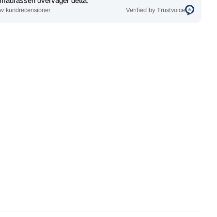
 madrassen överväger detta.
v kundrecensioner
Verified by Trustvoice