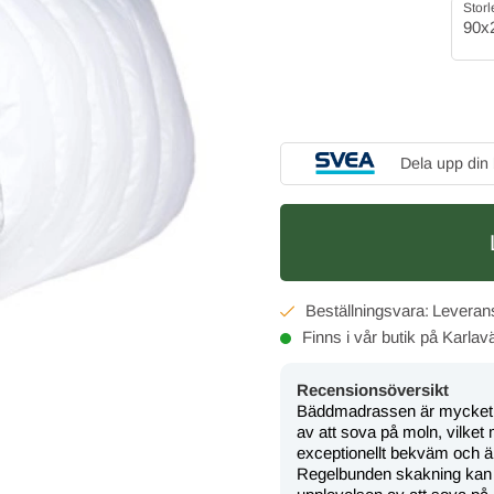
Storl
90x
Dela upp din
Finns i vår butik på Karla
Recensionsöversikt
Bäddmadrassen är mycket o
av att sova på moln, vilk
exceptionellt bekväm och är
Regelbunden skakning kan be