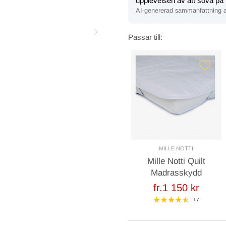
upplevelsen av att sova på
AI-genererad sammanfattning a
Passar till:
MILLE NOTTI
Mille Notti Quilt
Madrasskydd
fr.1 150 kr
17