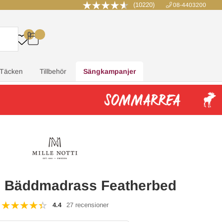
(10220)
08-4403200
0
.
.
.
.
Täcken
Tillbehör
Sängkampanjer
ti Bäddmadrass Featherbed
4.4
27 recensioner