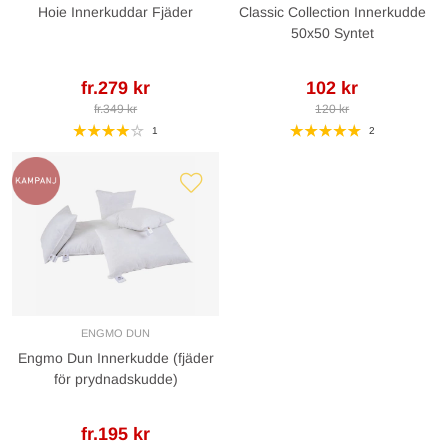
Hoie Innerkuddar Fjäder
Classic Collection Innerkudde
50x50 Syntet
fr.279 kr
102 kr
fr.349 kr
120 kr
1
2
ENGMO DUN
Engmo Dun Innerkudde (fjäder
för prydnadskudde)
fr.195 kr