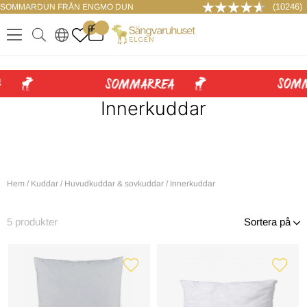
(10246)
SOMMARDUN FRÅN ENGMO DUN
LOGGA IN
0
.
.
.
.
Innerkuddar
Hem
/
Kuddar
/
Huvudkuddar & sovkuddar
/
Innerkuddar
5
produkter
Sortera på