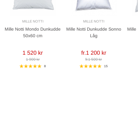
MILLE NOTTI
MILLE NOTTI
Mille Notti Mondo Dunkudde
Mille Notti Dunkudde Sonno
Mille 
50x60 cm
Låg
1 520 kr
fr.1 200 kr
1 900 kr
fr.1 500 kr
8
15