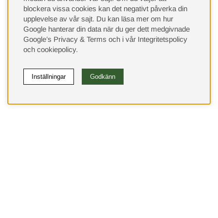
blockera vissa cookies kan det negativt påverka din
upplevelse av vår sajt.
Du kan läsa mer om hur
Google hanterar din data när du ger dett medgivnade
Google’s Privacy & Terms
och i vår
Integritetspolicy
och
cookiepolicy
.
Inställningar
Godkänn
(9533)
⭐ 4.4 av 5 på Google
Behöver du hjälp?