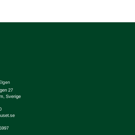
Elgen
ägen 27
m, Sverige
0
uset.se
-5997