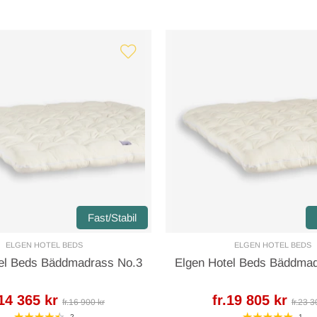
Fast/Stabil
ELGEN HOTEL BEDS
ELGEN HOTEL BEDS
el Beds Bäddmadrass No.3
Elgen Hotel Beds Bäddma
.14 365 kr
fr.19 805 kr
fr.16 900 kr
fr.23 3
2
1