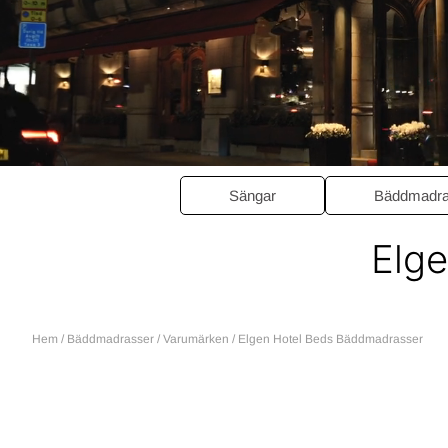
Sängar
Bäddmadra
Elg
Hem
/
Bäddmadrasser
/
Varumärken
/
Elgen Hotel Beds Bäddmadrasser