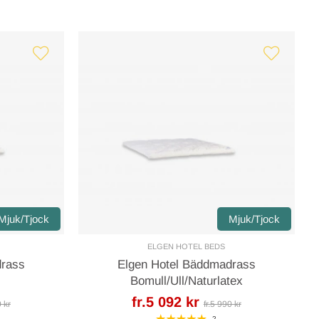
Mjuk/Tjock
Mjuk/Tjock
ELGEN HOTEL BEDS
drass
Elgen Hotel Bäddmadrass
Bomull/Ull/Naturlatex
fr.5 092 kr
0 kr
fr.5 990 kr
2