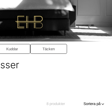
Kuddar
Täcken
sser
8
produkter
Sortera på