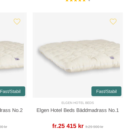
Fast/Stabil
Fast/Stabil
ELGEN HOTEL BEDS
drass No.2
Elgen Hotel Beds Bäddmadrass No.1
fr.25 415 kr
00 kr
fr.29 900 kr