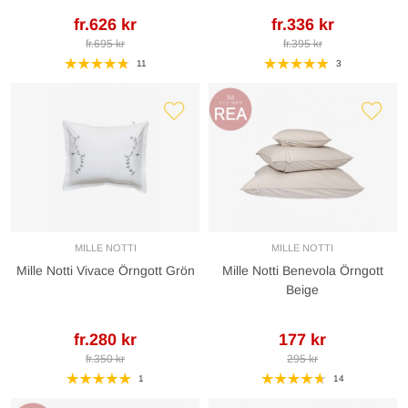
fr.626 kr
fr.336 kr
fr.695 kr
fr.395 kr
11
3
MILLE NOTTI
MILLE NOTTI
Mille Notti Vivace Örngott Grön
Mille Notti Benevola Örngott
Beige
fr.280 kr
177 kr
fr.350 kr
295 kr
1
14