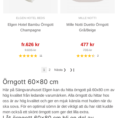
ELGEN HOTEL BEDS
MILLE NOTTI
Elgen Hotel Bambu Örngott
Mille Notti Duetto Örngott
Champagne
Grå/Beige
fr.626 kr
477 kr
fr.695 kr
795 kr
11
2
1
2
Nästa
❯
❯❙
Örngott 60x80 cm
Här på Sängvaruhuset Elgen kan du hitta örngott på 60x80 cm av
hög kvalitet från ledande varumärken. Alla örngott du hittar hos
oss är av hög kvalitet och ger en mjuk känsla mot huden när du
ska sova. För en optimal sömn är det viktigt att du har rätt kudde
men också ett skönt örngott som ger det lilla extra.
Låt örngott 60x80 cm bli en del av