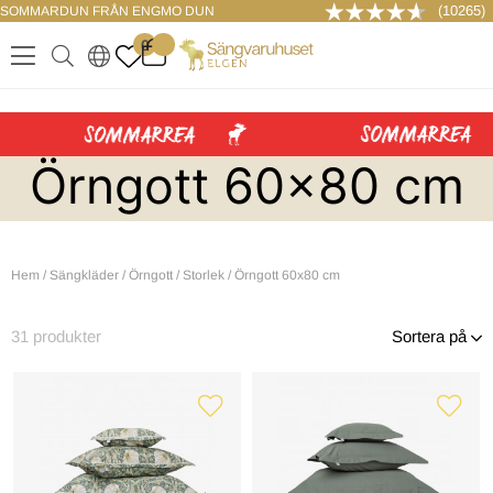
(10265)
SOMMARDUN FRÅN ENGMO DUN
LOGGA IN
0
.
.
.
.
Örngott 60x80 cm
Hem
/
Sängkläder
/
Örngott
/
Storlek
/
Örngott 60x80 cm
31
produkter
Sortera på