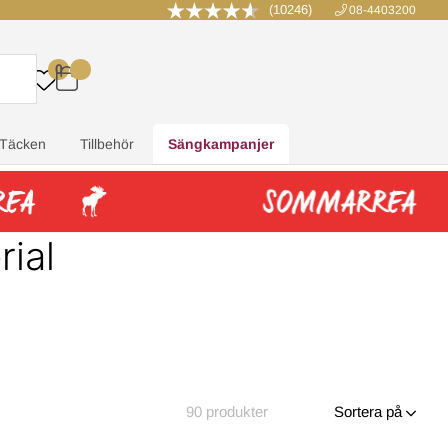
(10246)
08-4403200
0
.
.
.
.
Täcken
Tillbehör
Sängkampanjer
ial
90
produkter
Sortera på