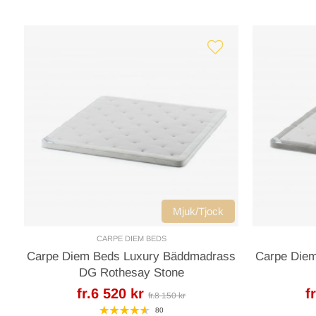
Mjuk/Tjock
CARPE DIEM BEDS
Carpe Diem Beds Luxury Bäddmadrass
Carpe Die
DG Rothesay Stone
fr.6 520 kr
f
fr.8 150 kr
80