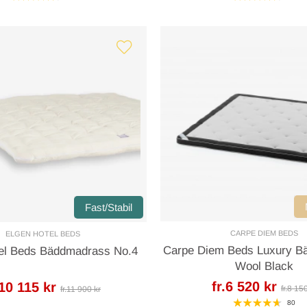
Fast/Stabil
CARPE DIEM BEDS
ELGEN HOTEL BEDS
Carpe Diem Beds Luxury B
el Beds Bäddmadrass No.4
Wool Black
fr.6 520 kr
.10 115 kr
fr.8 15
fr.11 900 kr
80