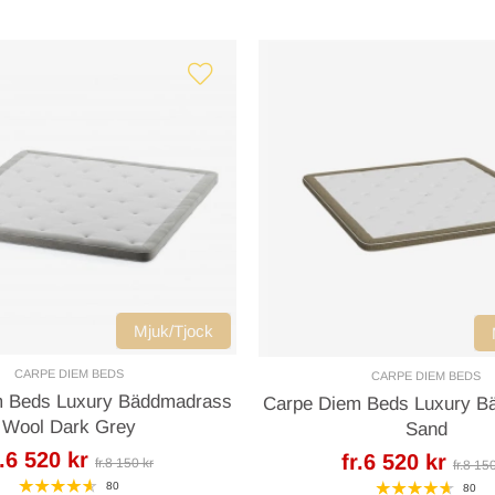
Mjuk/Tjock
CARPE DIEM BEDS
CARPE DIEM BEDS
m Beds Luxury Bäddmadrass
Carpe Diem Beds Luxury B
Wool Dark Grey
Sand
r.6 520 kr
fr.6 520 kr
fr.8 150 kr
fr.8 15
80
80