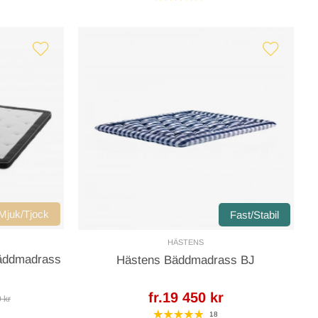
Mjuk/Tjock
Fast/Stabil
HÄSTENS
äddmadrass
Hästens Bäddmadrass BJ
fr.19 450 kr
0 kr
18