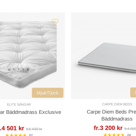
Mjuk/Tjock
CARPE DIEM BEDS
ELITE SÄNGAR
Carpe Diem Beds Pre
gar Bäddmadrass Exclusive
Bäddmadrass
fr.3 200 kr
r.4 501 kr
fr.4 00
fr.6 430 kr
24
52