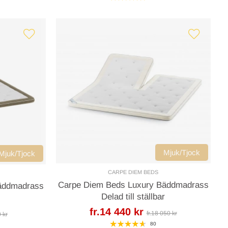
Mjuk/Tjock
Mjuk/Tjock
CARPE DIEM BEDS
Carpe Diem Beds Luxury Bäddmadrass
äddmadrass
Delad till ställbar
fr.14 440 kr
fr.18 050 kr
0 kr
80