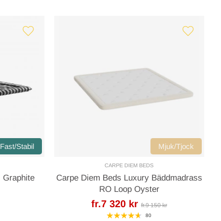
Fast/Stabil
Mjuk/Tjock
CARPE DIEM BEDS
 Graphite
Carpe Diem Beds Luxury Bäddmadrass
RO Loop Oyster
fr.7 320 kr
fr.9 150 kr
80