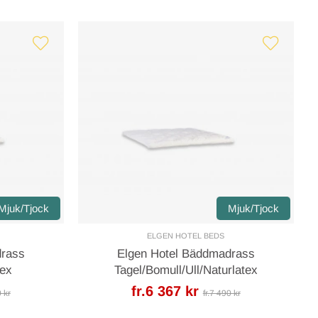
Mjuk/Tjock
Mjuk/Tjock
ELGEN HOTEL BEDS
drass
Elgen Hotel Bäddmadrass
tex
Tagel/Bomull/Ull/Naturlatex
fr.6 367 kr
0 kr
fr.7 490 kr