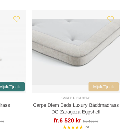
Mjuk/Tjock
Mjuk/Tjock
CARPE DIEM BEDS
drass
Carpe Diem Beds Luxury Bäddmadrass
DG Zaragoza Eggshell
fr.6 520 kr
0 kr
fr.8 150 kr
80