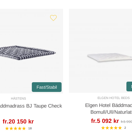
Fast/Stabil
ELGEN HOTEL BEDS
HÄSTENS
Elgen Hotel Bäddma
äddmadrass BJ Taupe Check
Bomull/Ull/Naturla
fr.5 092 kr
fr.20 150 kr
fr.5 99
2
18