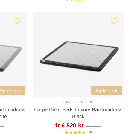
Mjuk/Tjock
Mjuk/Tjock
CARPE DIEM BEDS
äddmadrass
Carpe Diem Beds Luxury Bäddmadrass
ite
Black
fr.6 520 kr
0 kr
fr.8 150 kr
80