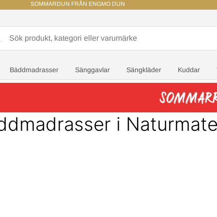
SOMMARDUN FRÅN ENGMO DUN
Bäddmadrasser
Sänggavlar
Sängkläder
Kuddar
ddmadrasser i Naturmater