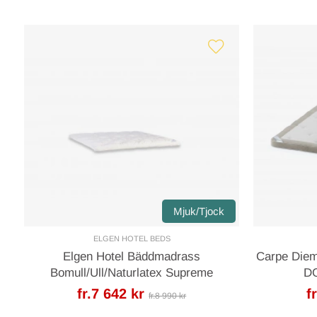
Mjuk/Tjock
ELGEN HOTEL BEDS
Elgen Hotel Bäddmadrass
Carpe Die
Bomull/Ull/Naturlatex Supreme
DG
fr.7 642 kr
f
fr.8 990 kr