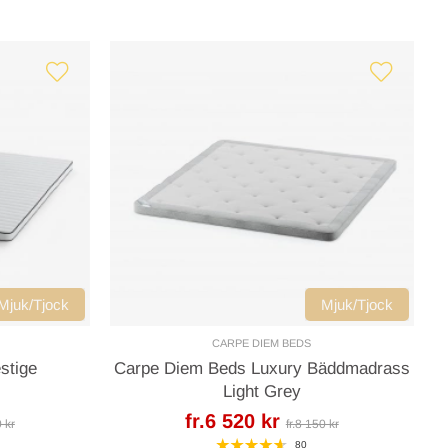
Mjuk/Tjock
Mjuk/Tjock
CARPE DIEM BEDS
stige
Carpe Diem Beds Luxury Bäddmadrass
Light Grey
fr.6 520 kr
0 kr
fr.8 150 kr
80