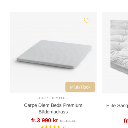
Mjuk/Tjock
CARPE DIEM BEDS
Carpe Diem Beds Premium
Elite Sän
Bäddmadrass
fr.3 990 kr
f
fr.6 130 kr
25