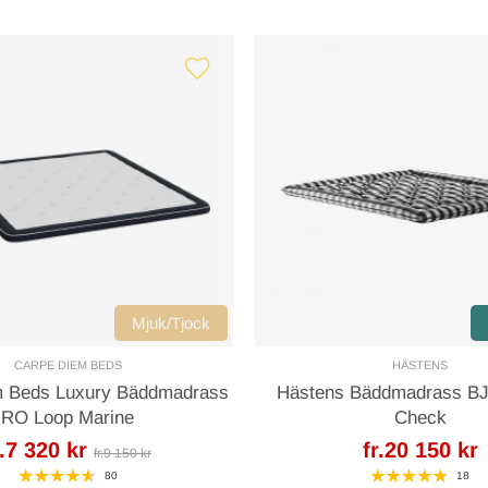
Mjuk/Tjock
CARPE DIEM BEDS
HÄSTENS
m Beds Luxury Bäddmadrass
Hästens Bäddmadrass BJ
RO Loop Marine
Check
r.7 320 kr
fr.20 150 kr
fr.9 150 kr
80
18