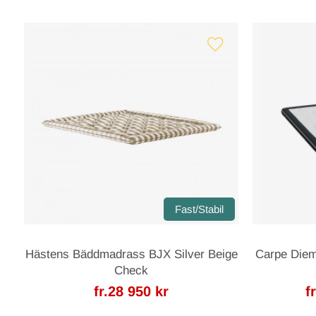
Fast/Stabil
Hästens Bäddmadrass BJX Silver Beige
Carpe Die
Check
fr.28 950 kr
f