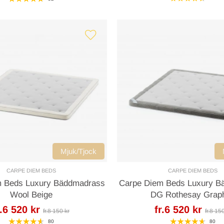
Mjuk/Tjock
CARPE DIEM BEDS
CARPE DIEM BEDS
m Beds Luxury Bäddmadrass
Carpe Diem Beds Luxury B
Wool Beige
DG Rothesay Graph
r.6 520 kr
fr.6 520 kr
fr.8 150 kr
fr.8 15
80
80