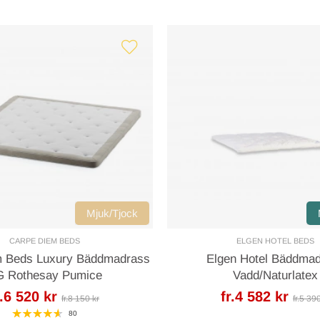
Mjuk/Tjock
CARPE DIEM BEDS
ELGEN HOTEL BEDS
m Beds Luxury Bäddmadrass
Elgen Hotel Bäddma
 Rothesay Pumice
Vadd/Naturlatex
r.6 520 kr
fr.4 582 kr
fr.8 150 kr
fr.5 39
80