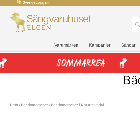
Sverige
Logga in
Varumärken
Kampanjer
Sängar
Bä
Hem
/
Bäddmadrasser
/
Bäddmadrasser i Naturmaterial