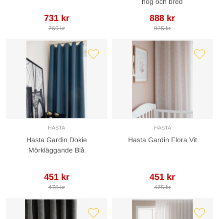
hög och bred
731 kr
888 kr
769 kr
935 kr
HASTA
HASTA
Hasta Gardin Dokie
Hasta Gardin Flora Vit
Mörkläggande Blå
451 kr
451 kr
475 kr
475 kr