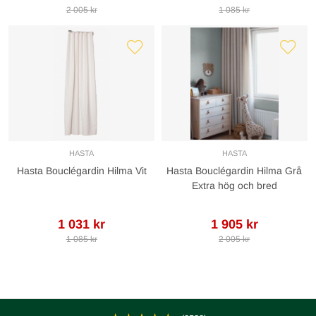
2 005 kr
1 085 kr
HASTA
HASTA
Hasta Bouclégardin Hilma Vit
Hasta Bouclégardin Hilma Grå
Extra hög och bred
1 031 kr
1 905 kr
1 085 kr
2 005 kr