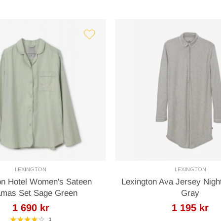
LEXINGTON
LEXINGTON
on Hotel Women's Sateen
Lexington Ava Jersey Night
amas Set Sage Green
Gray
1 690 kr
1 195 kr
1