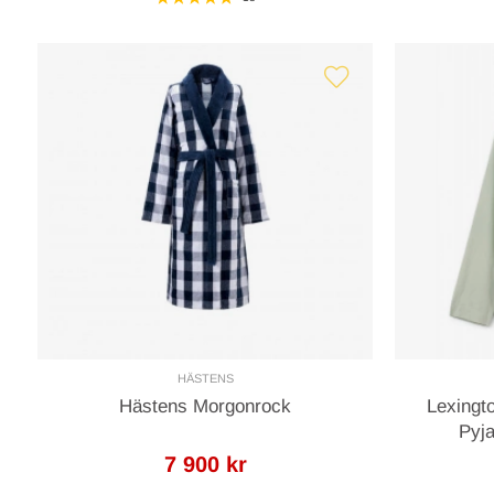
HÄSTENS
Hästens Morgonrock
Lexingt
Pyj
7 900 kr