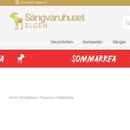
Sverige
Logga in
Varumärken
Kampanjer
Sängar
Hem
/
Sängkläder
/
Pyjamas / Nattskjorta