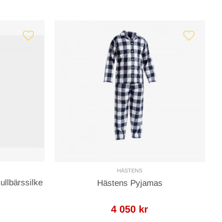
HÄSTENS
llbärssilke
Hästens Pyjamas
4 050 kr
r