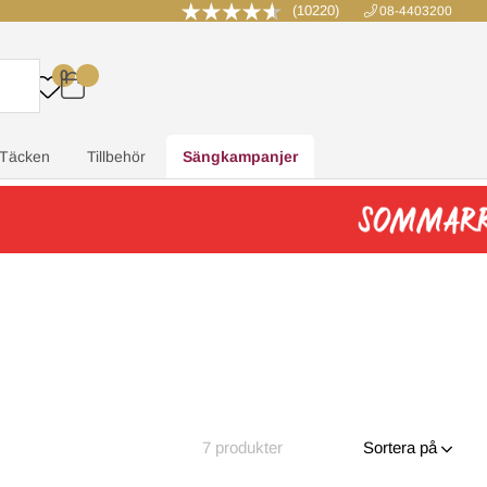
(10220)
08-4403200
0
.
.
.
.
Täcken
Tillbehör
Sängkampanjer
7
produkter
Sortera på