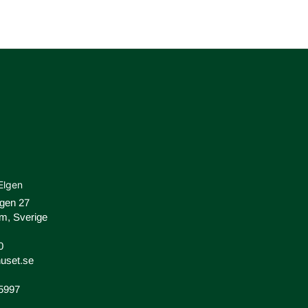
Elgen
ägen 27
m, Sverige
0
uset.se
-5997