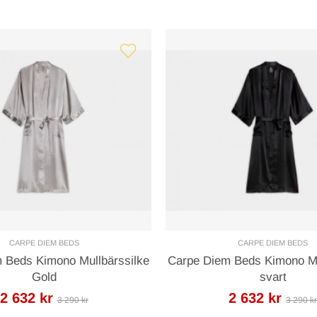
CARPE DIEM BEDS
CARPE DIEM BEDS
 Beds Kimono Mullbärssilke
Carpe Diem Beds Kimono Mu
Gold
svart
2 632 kr
2 632 kr
3 290 kr
3 290 k