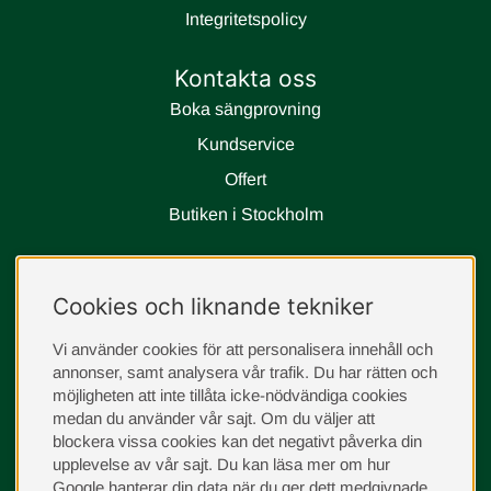
Integritetspolicy
Kontakta oss
Boka sängprovning
Kundservice
Offert
Butiken i Stockholm
Följ oss
Cookies och liknande tekniker
instagram
Vi använder cookies för att personalisera innehåll och
annonser, samt analysera vår trafik. Du har rätten och
möjligheten att inte tillåta icke-nödvändiga cookies
medan du använder vår sajt. Om du väljer att
blockera vissa cookies kan det negativt påverka din
upplevelse av vår sajt.
Du kan läsa mer om hur
Google hanterar din data när du ger dett medgivnade