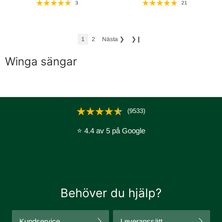
3
21
1
2
Nästa
❯
❯❙
Winga sängar
(9533)
⭐ 4.4 av 5 på Google
Behöver du hjälp?
Kundservice
Leveranssätt