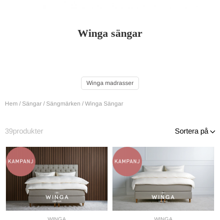
Winga sängar
Winga madrasser
Hem
/
Sängar
/
Sängmärken
/
Winga Sängar
39
produkter
Sortera på
WINGA
WINGA